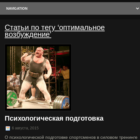
Статьи по тегу ‘оптимальное
возбуждение’
Психологическая подготовка
6 августа, 2015
О психологической подготовке спортсменов в силовом тренинге