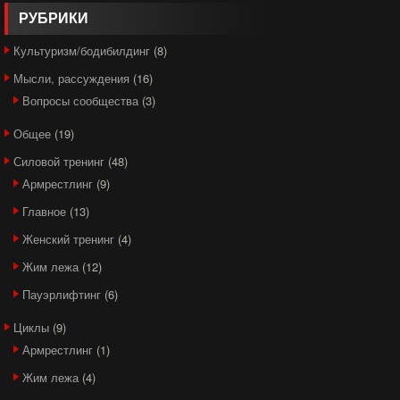
РУБРИКИ
Культуризм/бодибилдинг
(8)
Мысли, рассуждения
(16)
Вопросы сообщества
(3)
Общее
(19)
Силовой тренинг
(48)
Армрестлинг
(9)
Главное
(13)
Женский тренинг
(4)
Жим лежа
(12)
Пауэрлифтинг
(6)
Циклы
(9)
Армрестлинг
(1)
Жим лежа
(4)