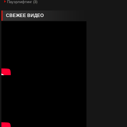
Пауэрлифтинг
(3)
СВЕЖЕЕ ВИДЕО