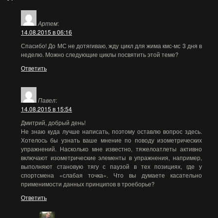
Артем
:
14.08.2015 в 06:16
Спасибо! До МС не дотягиваю, жду цикл для жима кмс-мс 3 дня в
неделю. Можно следующие циклы посвятить этой теме?
Ответить
Павел
:
14.08.2015 в 15:54
Дмитрий, добрый день!
Не знаю куда лучше написать, поэтому оставлю вопрос здесь.
Хотелось бы узнать ваше мнение по поводу изометрических
упражнений. Насколько мне известно, тяжелоатлеты активно
включают изометрические элементы в упражнения, например,
выполняют становую тягу с паузой в тех позициях, где у
спортсмена «слабая точка». Что вы думаете касательно
применимости данных принципов в троеборье?
Ответить