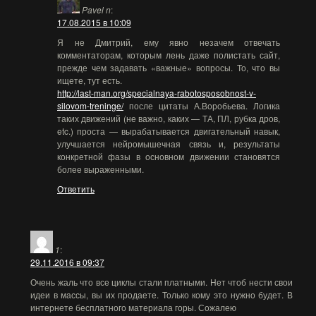
Pavel n
:
17.08.2015 в 10:09
Я не Дмитрий, ему явно незачем отвечать
комментаторам, которым лень даже полистать сайт,
прежде чем задавать «важные» вопросы. То, что вы
ищете, тут есть.
http://last-man.org/specialnaya-rabotosposobnost-v-
silovom-treninge/
после цитаты А.Воробьева. Логика
таких движений (не важно, каких — ТА, ПЛ, рубка дров,
etc.) проста — вырабатывается двигательный навык,
улучшается нейромышечная связь и, результаты
конкретной фазы в основном движении становятся
более выраженными.
Ответить
1
:
29.11.2016 в 09:37
Очень жаль что все циклы стали платными. Нет чтоб нести свои
идеи в массы, вы их продаете. Только кому это нужно будет. В
интернете бесплатного материала горы. Сожалею