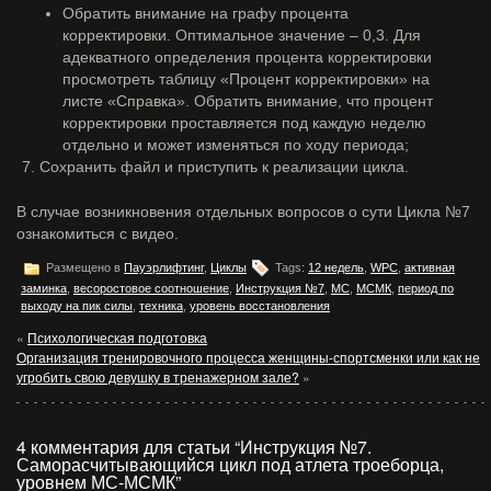
Обратить внимание на графу процента
корректировки. Оптимальное значение – 0,3. Для
адекватного определения процента корректировки
просмотреть таблицу «Процент корректировки» на
листе «Справка». Обратить внимание, что процент
корректировки проставляется под каждую неделю
отдельно и может изменяться по ходу периода;
Сохранить файл и приступить к реализации цикла.
В случае возникновения отдельных вопросов о сути Цикла №7
ознакомиться с видео.
Размещено в
Пауэрлифтинг
,
Циклы
Tags:
12 недель
,
WPC
,
активная
заминка
,
весоростовое соотношение
,
Инструкция №7
,
МС
,
МСМК
,
период по
выходу на пик силы
,
техника
,
уровень восстановления
«
Психологическая подготовка
Организация тренировочного процесса женщины-спортсменки или как не
угробить свою девушку в тренажерном зале?
»
4 комментария для статьи “Инструкция №7.
Саморасчитывающийся цикл под атлета троеборца,
уровнем МС-МСМК”