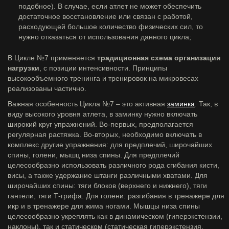
подобное). В случае, если атлет не может обеспечить
достаточное восстановление или связан с работой,
расходующей большое количество физических сил, то
нужно отказаться от использования данного цикла;
В Цикле №7 применяется
традиционная схема организации
нагрузки
, с позиции интенсивности. Принципы
высокообъемного тренинга и тренировок на микровесах
реализованы частично.
Важная особенность Цикла №7 – это активная
заминка
. Так, в
виду высокого уровня атлета, в заминку нужно включать
широкий круг упражнений. Во-первых, предполагается
регулярная растяжка. Во-вторых, необходимо включать в
комплекс другие упражнения: для предплечий, широчайших
спины, голени, мышц низа спины. Для предплечий
целесообразно использовать различного рода сгибания кисти,
висы, а также удержание штанги различными хватами. Для
широчайших спины: тяги блоков (верхнего и нижнего), тяги
гантели, тяги Т-грифа. Для голени: разгибания в тренажере для
икр и в тренажере для жима ногами. Мышцы низа спины
целесообразно укреплять как в динамическом (гиперэкстензии,
наклоны), так и статическом (статическая гиперэкстензия,