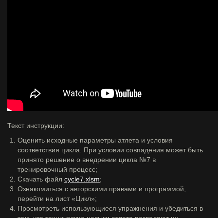
Текст инструкции:
Оценить исходные параметры атлета и условия
соответствия цикла. При условии совпадения может быть
принято решение о внедрении цикла №7 в
тренировочный процесс;
Скачать файл
cycle7.xlsm
;
Ознакомиться с авторскими правами и программой,
перейти на лист «Цикл»;
Просмотреть использующиеся упражнения и убедиться в