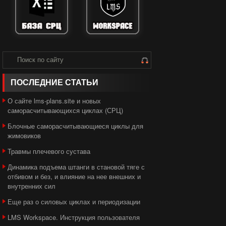
ПОСЛЕДНИЕ СТАТЬИ
О сайте lms-plans.site и новых
саморасчитывающихся циклах (СРЦ)
Блочные саморасчитывающиеся циклы для
жимовиков
Травмы плечевого сустава
Динамика подъема штанги в становой тяге с
отбивом и без, и влияние на нее внешних и
внутренних сил
Еще раз о силовых циклах и периодизации
LMS Workspace. Инструкция пользователя