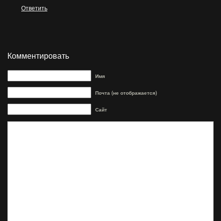
Ответить
Комментировать
Имя
Почта (не отображается)
Сайт