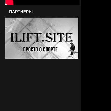
ПАРТНЕРЫ
ю