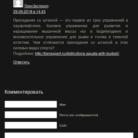
ТренЭксперт
:
29.09.2018 в 14:43
Приседания со штангой — это первое из трех упражнений в
пауэрлифтинге, базовое упражнение для развития и
наращивания мышечной массы ног в бодибилдинге и
вспомогательное упражнение для рывка и толчка в тяжелой
атлетике. Чем отличаются приседания со штангой в этих
силовых видах спорта?
Подробнее:
http://trenexpert.ru/distinctions-squats-with-burbell/
Ответить
Комментировать
Имя
Почта (не отображается)
Сайт