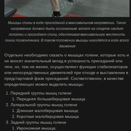
Мышцы спины в ходе приседаний в максимальном напряжении. Такое
напряжение должно быть осознанным: атлет на старте сводит
лопатки и прогибает спину, обеспечивая максимальную жесткость
линии позвоночника. В таком положении мышцы находятся в ходе всего
движения
Отдельно необходимо сказать о мышцах голени, которые хоть и
не вносят значительный вклад в успешность приседаний или
тяги, но, тем не менее, осуществляют функции стабилизаторов
или непосредственных движителей при отходе и выставлении в
предстартовой фазе приседаний. Соответственно, в качестве
определяющих можно выделить мышцы:
Передней группы мышц голени
Передняя большеберцовая мышца.
Латеральной группы мышц голени
Длинная малоберцовая мышца;
Короткая малоберцовая мышца.
Задней группы мышц голени
Икроножная мышца;