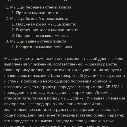
Мышцы передней стенки живота
Прямая мышца живота;
Мышцы боковой стенки живота
Наружная косая мышца живота;
Внутренняя косая мышца живота;
Поперечная мышца живота.
Мышцы задней стенки живота
Квадратная мышца поясницы.
Мышцы живота также активно не изменяют своей длины в ходе
выполнения упражнения, соответственно, их режим работы
также преимущественно статический для удержания корпуса в
правильном положении. Если говорить об участии мышц живота
и спины в фиксации необходимого положения корпуса и
позвоночника, то нагрузка распределяется примерно 65:35% в
приседаниях в пользу мышц спины и примерно 75:25% в
становой тяге, также в пользу мышц спины. Учитывая смещение
вектора силы вперед при выполнении становой тяги,
значительно возрастает нагрузка на мышцы спины, тогда как в
ходе приседаний она имеет преимущественно осевой характер,
что определяет меньшую нагрузку на спину, однако в тоже
время возрастает необходимость постоянно
удерживать