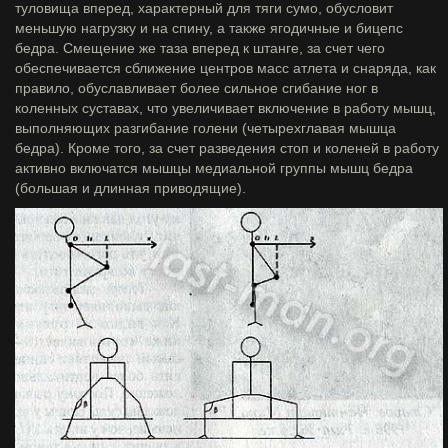
туловища вперед, характерный для тяги сумо, обусловит
меньшую нагрузку и на спину, а также ягодичные и бицепс
бедра. Смещение же таза вперед к штанге, за счет чего
обеспечивается сближение центров масс атлета и снаряда, как
правило, обуславливает более сильное сгибание ног в
коленных суставах, что увеличивает включение в работу мышц,
выполняющих разгибание голени (четырехглавая мышца
бедра). Кроме того, за счет разведения стоп и коленей в работу
активно включатся мышцы медиальной группы мышц бедра
(большая и длинная приводящие).