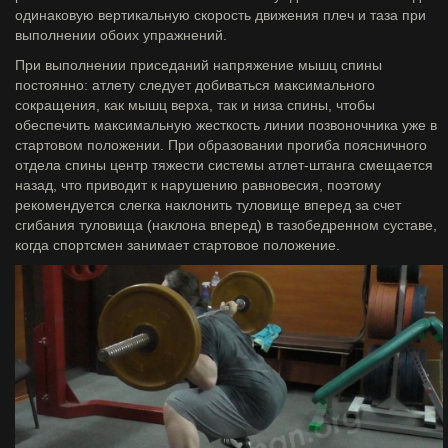
одинаковую вертикальную скорость движения плеч и таза при
выполнении обоих упражнений.
При выполнении приседаний напряжение мышц спины
постоянно: атлету следует добиваться максимального
сокращения, как мышц верха, так и низа спины, чтобы
обеспечить максимальную жесткость линии позвоночника уже в
стартовом положении. При образовании прогиба поясничного
отдела спины центр тяжести системы атлет-штанга смещается
назад, что приводит к нарушению равновесия, поэтому
рекомендуется слегка наклонить туловище вперед за счет
сгибания туловища (наклона вперед) в тазобедренном суставе,
когда спортсмен занимает стартовое положение.