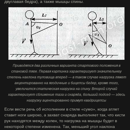
двуглавая бедра), а также мышцы спины.
Приводятся два различных варианта стартового положения в
становой тяге. Первая картинка характеризует значительнюу
степень наклона туловища вперед — в таком случае нагрузка ляжет
акцентированно на ягодичные и бицепсы бедер, кроме того,
увеличится статическая нагрузка на спину. Второй случай
характеризует сближение таза и снаряда, больший подсед — здесь
нагрузку ацентированно примут квадрицепсы
Если вести речь об исполнении в стиле «сумо», когда атлет
ставит ноги широко, а захват снаряда выполняет так, что кисти
рук находятся между колен, то нагрузка на мышцы будет в
некоторой степени изменена. Так, меньший угол наклона