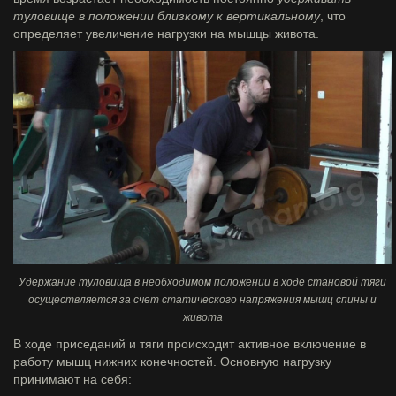
туловище в положении близкому к вертикальному
, что
определяет увеличение нагрузки на мышцы живота.
Удержание туловища в необходимом положении в ходе становой тяги
осуществляется за счет статического напряжения мышц спины и
живота
В ходе приседаний и тяги происходит активное включение в
работу мышц нижних конечностей. Основную нагрузку
принимают на себя: