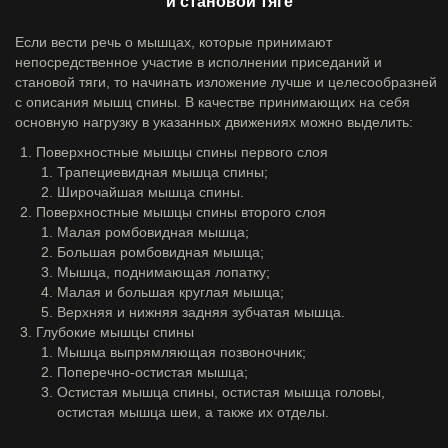
и становой тяге
Если вести речь о мышцах, которые принимают
непосредственное участие в исполнении приседаний и
становой тяги, то начинать изложение лучше и целесообразней
с описания мышц спины. В качестве принимающих на себя
основную нагрузку в указанных движениях можно выделить:
Поверхностные мышцы спины первого слоя
Трапециевидная мышца спины;
Широчайшая мышца спины.
Поверхностные мышцы спины второго слоя
Малая ромбовидная мышца;
Большая ромбовидная мышца;
Мышца, поднимающая лопатку;
Малая и большая круглая мышца;
Верхняя и нижняя задняя зубчатая мышца.
Глубокие мышцы спины
Мышца выпрямляющая позвоночник;
Поперечно-остистая мышца;
Остистая мышца спины, остистая мышца головы,
остистая мышца шеи, а также их отделы.