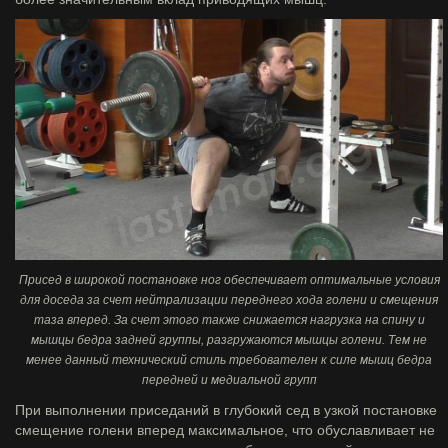
Присед в широкой постановке ног обеспечивает оптимальные условия
для доседа за счет нейтрализации переднего хода голени и смещения
таза вперед. За счет этого также снижается нагрузка на спину и
мышцы бедра задней группы, разгружаются мышцы голени. Тем не
менее данный технический стиль требователен к силе мышц бедра
передней и медиальной групп
При выполнении приседаний в глубокий сед в узкой постановке
смещение голени вперед максимальное, что обуславливает не