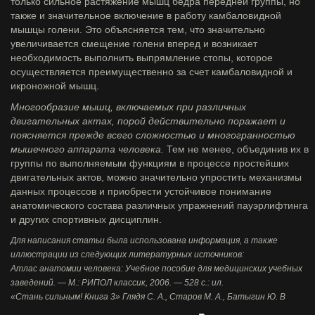
только сильное растяжение мышц бедра передней группы, но
также и значительное включение в работу камбаловидной
мышцы голени. Это объясняется тем, что значительно
увеличивается смещение голени вперед и возникает
необходимость выполнить выпрямление стопы, которое
осуществляется преимущественно за счет камбаловидной и
икроножной мышц.
Многообразие мышц, включаемых при различных
двигательных актах, порой действительно поражает и
поясняется прежде всего сложностью и многогранностью
мышечного аппарата человека.
Тем не менее, объединив их в
группы по выполняемым функциям в процессе простейших
двигательных актов, можно значительно упростить механизмы
данных процессов и приобрести устойчивое понимание
анатомического состава различных упражнений пауэрлифтинга
и других спортивных дисциплин.
Для написания статьи была использована информация, а также
иллюстрации из следующих литературных источников:
Атлас анатомии человека: Учебное пособие для медицинских учебных
заведений. — М.: РИПОЛ классик, 2006. — 528 с.: ил.
«Стань сильным! Книга 3» Глядя С. А., Старов М. А., Батыгин Ю. В