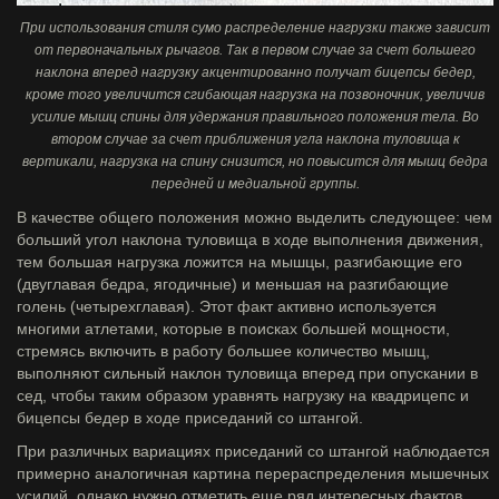
При использования стиля сумо распределение нагрузки также зависит
от первоначальных рычагов. Так в первом случае за счет большего
наклона вперед нагрузку акцентированно получат бицепсы бедер,
кроме того увеличится сгибающая нагрузка на позвоночник, увеличив
усилие мышц спины для удержания правильного положения тела. Во
втором случае за счет приближения угла наклона туловища к
вертикали, нагрузка на спину снизится, но повысится для мышц бедра
передней и медиальной группы.
В качестве общего положения можно выделить следующее: чем
больший угол наклона туловища в ходе выполнения движения,
тем большая нагрузка ложится на мышцы, разгибающие его
(двуглавая бедра, ягодичные) и меньшая на разгибающие
голень (четырехглавая). Этот факт активно используется
многими атлетами, которые в поисках большей мощности,
стремясь включить в работу большее количество мышц,
выполняют сильный наклон туловища вперед при опускании в
сед, чтобы таким образом уравнять нагрузку на квадрицепс и
бицепсы бедер в ходе приседаний со штангой.
При различных вариациях приседаний со штангой наблюдается
примерно аналогичная картина перераспределения мышечных
усилий, однако нужно отметить еще ряд интересных фактов.