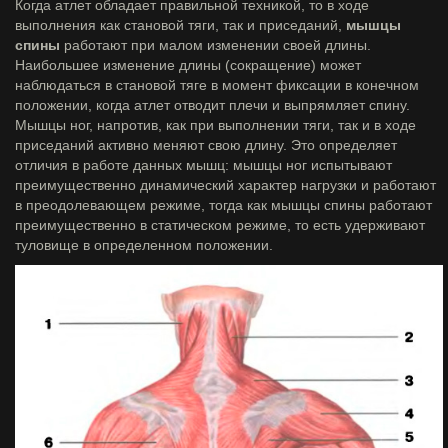
Когда атлет обладает правильной техникой, то в ходе
выполнения как становой тяги, так и приседаний,
мышцы
спины
работают при малом изменении своей длины.
Наибольшее изменение длины (сокращение) может
наблюдаться в становой тяге в момент фиксации в конечном
положении, когда атлет отводит плечи и выпрямляет спину.
Мышцы ног, напротив, как при выполнении тяги, так и в ходе
приседаний активно меняют свою длину. Это определяет
отличия в работе данных мышц: мышцы ног испытывают
преимущественно динамический характер нагрузки и работают
в преодолевающем режиме, тогда как мышцы спины работают
преимущественно в статическом режиме, то есть удерживают
туловище в определенном положении.