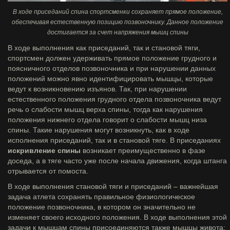
В ходе приседаний спина спортсменки сохраняет прямое положение,
обеспечивая естественную позицию позвоночнику. Данное положение
достигается за счет напряжения мышц спины
В ходе выполнения как приседаний, так и становой тяги,
спортсмен должен удерживать прямое положение грудного и
поясничного отделов позвоночника и при нарушении данных
положений можно явно идентифицировать мышцы, которые
ведут к возникновению изъянов. Так, при нарушении
естественного положения грудного отдела позвоночника ведут
речь о слабости мышц верха спины, тогда как нарушения
положения нижнего отдела говорит о слабости мышц низа
спины. Такие нарушения могут возникнуть, как в ходе
исполнения приседаний, так и в становой тяге. В приседаниях
искривление спины
возникает преимущественно в фазе
доседа, а в тяге часто уже после начала движения, когда штанга
отрывается от помоста.
В ходе выполнения становой тяги и приседаний – важнейшая
задача атлета сохранять правильное физиологическое
положение позвоночника, в котором он значительно не
изменяет своего исходного положения. В ходе выполнения этой
задачи к мышцам спины присоединяются также мышцы живота: