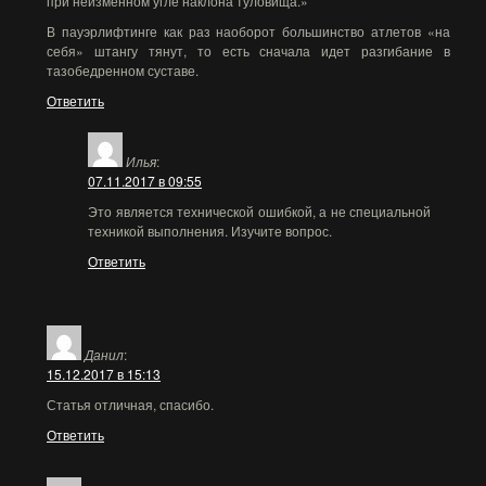
при неизменном угле наклона туловища.»
В пауэрлифтинге как раз наоборот большинство атлетов «на
себя» штангу тянут, то есть сначала идет разгибание в
тазобедренном суставе.
Ответить
Илья
:
07.11.2017 в 09:55
Это является технической ошибкой, а не специальной
техникой выполнения. Изучите вопрос.
Ответить
Данил
:
15.12.2017 в 15:13
Статья отличная, спасибо.
Ответить