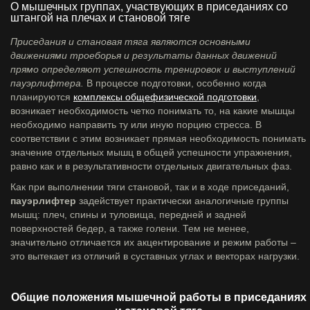
О мышечных группах, участвующих в приседаниях со
штангой на плечах и становой тяге
Приседания и становая тяга являются основными
движениями троеборья и результаты данных движений
прямо определяют успешность тренировок и выступлений
пауэрлифтера.
В процессе подготовки, особенно когда
планируются
комплексы общефизической подготовки
,
возникает необходимость четко понимать то, на какие мышцы
необходимо направить ту или иную порцию стресса. В
соответствии с этим возникает прямая необходимость понимать
значение отдельных мышц в общей успешности упражнения,
равно как и в результативности отдельных двигательных фаз.
Как при выполнении тяги становой, так и в ходе приседаний,
пауэрлифтер
задействует практически аналогичные группы
мышц: плеч, спины и туловища, передней и задней
поверхностей бедер, а также голени. Тем не менее,
значительно отличается их акцентирование и режим работы –
это вытекает из отличий в суставных углах и векторах нагрузки.
Общие положения мышечной работы в приседаниях