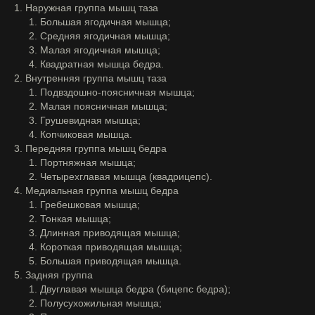
Наружная группа мышц таза
Большая ягодичная мышца;
Средняя ягодичная мышца;
Малая ягодичная мышца;
Квадратная мышца бедра.
Внутренняя группа мышц таза
Подвздошно-поясничная мышца;
Малая поясничная мышца;
Грушевидная мышца;
Копчиковая мышца.
Передняя группа мышц бедра
Портняжная мышца;
Четырехглавая мышца (квадрицепс).
Медиальная группа мышц бедра
Гребешковая мышца;
Тонкая мышца;
Длинная приводящая мышца;
Короткая приводящая мышца;
Большая приводящая мышца.
Задняя группа
Двуглавая мышца бедра (бицепс бедра);
Полусухожильная мышца;