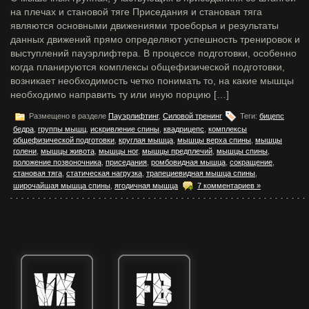
на плечах и становой тяге Приседания и становая тяга
являются основными движениями троеборья и результаты
данных движений прямо определяют успешность тренировок и
выступлений пауэрлифтера. В процессе подготовки, особенно
когда планируются комплексы общефизической подготовки,
возникает необходимость четко понимать то, на какие мышцы
необходимо направить ту или иную порцию […]
Размещено в разделе
Пауэрлифтинг
,
Силовой тренинг
Теги:
бицепс
бедра
,
группы мышц
,
искривление спины
,
квадрицепс
,
комплексы
общефизической подготовки
,
круглая мышца
,
мышцы верха спины
,
мышцы
голени
,
мышцы живота
,
мышцы ног
,
мышцы предплечий
,
мышцы спины
,
положение позвоночника
,
приседания
,
ромбовидная мышца
,
сокращение
,
становая тяга
,
статическая нагрузка
,
трапециевидная мышца спины
,
широчайшая мышца спины
,
ягодичная мышца
7 комментариев »