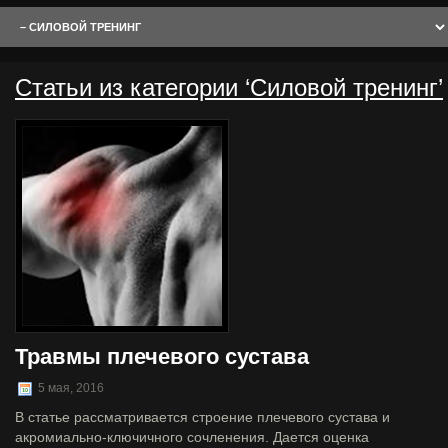
Статьи из категории ‘Силовой тренинг’
Травмы плечевого сустава
5 мая, 2016
В статье рассматривается строение плечевого сустава и
акромиально-ключичного сочленения. Дается оценка