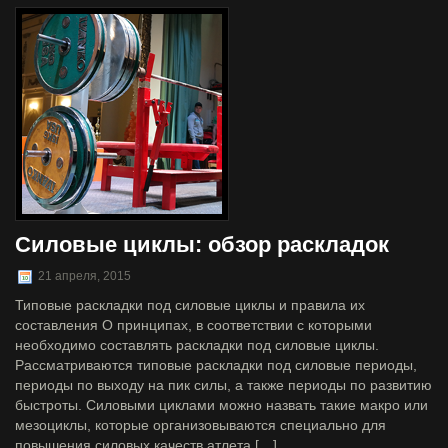
Силовые циклы: обзор раскладок
21 апреля, 2015
Типовые раскладки под силовые циклы и правила их
составления О принципах, в соответствии с которыми
необходимо составлять раскладки под силовые циклы.
Рассматриваются типовые раскладки под силовые периоды,
периоды по выходу на пик силы, а также периоды по развитию
быстроты. Силовыми циклами можно назвать такие макро или
мезоциклы, которые организовываются специально для
повышения силовых качеств атлета […]