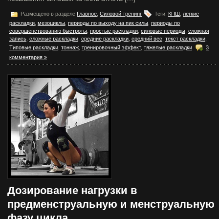
Размещено в разделе
Главное
,
Силовой тренинг
Теги:
КПШ
,
легкие
раскладки
,
мезоциклы
,
периоды по выходу на пик силы
,
периоды по
совершенствованию быстроты
,
простые раскладки
,
силовые периоды
,
сложная
запись
,
сложные раскладки
,
средние раскладки
,
средний вес
,
текст раскладки
,
Типовые раскладки
,
тоннаж
,
тренировочный эффект
,
тяжелые раскладки
3
комментария »
Дозирование нагрузки в
предменструальную и менструальную
фазу цикла