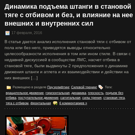
Динамика подъема штанги в становой
тяге с отбивом и без, и влияние на нее
внешних и внутренних сил
17 февраля, 2016
В статье дается анализ исполнения становой тяги с отбивом от
пола или без него, приводятся выводы относительно
целесообразности исполнения в том или ином стиле. В связи с
недавней дискуссией в сообществе ЛМС, насчет отбива в
становой тяге, были выдвинуты 2 предположения о динамике
движения штанги и атлета и их взаимодействии и действии на
них внешних […]
Размещено в разделе
Пауэрлифтинг
,
Силовой тренинг
Теги:
вращательное движение
,
горизонтальная
,
динамика
,
плоскость
,
подъем без
отбива
,
поступательное движение
,
саггитальная
,
силы трения
,
становая тяга
,
тяга с отбивом
,
фронтальная
6 комментариев »