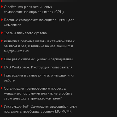
О сайте lms-plans.site и новых
саморасчитывающихся циклах (СРЦ)
Блочные саморасчитывающиеся циклы для
жимовиков
Травмы плечевого сустава
Динамика подъема штанги в становой тяге с
отбивом и без, и влияние на нее внешних и
внутренних сил
Еще раз о силовых циклах и периодизации
LMS Workspace. Инструкция пользователя
Приседания и становая тяга: о мышцах и их
работе
Организация тренировочного процесса
женщины-спортсменки или как не угробить
свою девушку в тренажерном зале?
Инструкция №7. Саморасчитывающийся цикл
под атлета троеборца, уровнем МС-МСМК