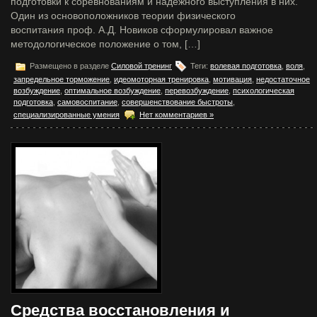
подготовки к соревнованиям и надежного выступления в них.
Один из основоположников теории физического
воспитания проф. А.Д. Новиков сформулировал важное
методологическое положение о том, […]
Размещено в разделе
Силовой тренинг
Теги:
волевая подготовка
,
воля
,
запредельное торможение
,
идеомоторная тренировка
,
мотивация
,
недостаточное
возбуждение
,
оптимальное возбуждение
,
перевозбуждение
,
психологическая
подготовка
,
самовоспитание
,
совершенствование быстроты
,
специализированные умения
Нет комментариев »
Средства восстановления и