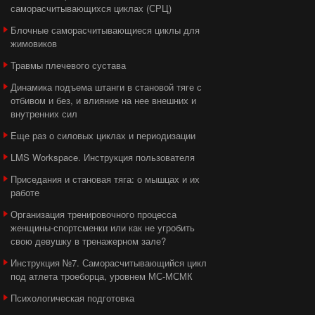
саморасчитывающихся циклах (СРЦ)
Блочные саморасчитывающиеся циклы для
жимовиков
Травмы плечевого сустава
Динамика подъема штанги в становой тяге с
отбивом и без, и влияние на нее внешних и
внутренних сил
Еще раз о силовых циклах и периодизации
LMS Workspace. Инструкция пользователя
Приседания и становая тяга: о мышцах и их
работе
Организация тренировочного процесса
женщины-спортсменки или как не угробить
свою девушку в тренажерном зале?
Инструкция №7. Саморасчитывающийся цикл
под атлета троеборца, уровнем МС-МСМК
Психологическая подготовка