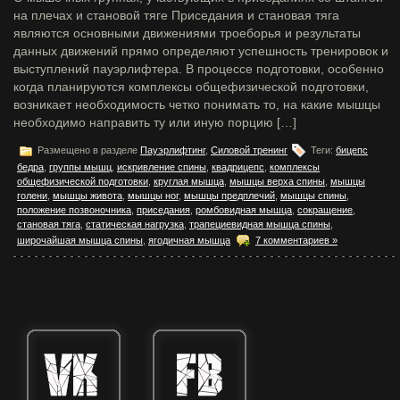
на плечах и становой тяге Приседания и становая тяга
являются основными движениями троеборья и результаты
данных движений прямо определяют успешность тренировок и
выступлений пауэрлифтера. В процессе подготовки, особенно
когда планируются комплексы общефизической подготовки,
возникает необходимость четко понимать то, на какие мышцы
необходимо направить ту или иную порцию […]
Размещено в разделе
Пауэрлифтинг
,
Силовой тренинг
Теги:
бицепс
бедра
,
группы мышц
,
искривление спины
,
квадрицепс
,
комплексы
общефизической подготовки
,
круглая мышца
,
мышцы верха спины
,
мышцы
голени
,
мышцы живота
,
мышцы ног
,
мышцы предплечий
,
мышцы спины
,
положение позвоночника
,
приседания
,
ромбовидная мышца
,
сокращение
,
становая тяга
,
статическая нагрузка
,
трапециевидная мышца спины
,
широчайшая мышца спины
,
ягодичная мышца
7 комментариев »