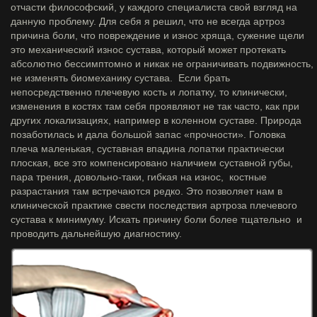
отчасти философский, у каждого специалиста свой взгляд на
данную проблему. Для себя я решил, что не всегда артроз
причина боли, что повреждение и износ хряща, сужение щели
это механический износ сустава, который может протекать
абсолютно бессимптомно и никак не ограничивать подвижность,
не изменять биомеханику сустава. Если брать
непосредственно плечевую кость и лопатку, то клинически,
изменения в костях там себя проявляют не так часто, как при
других локализациях, например в коленном суставе. Природа
позаботилась и дала большой запас «прочности». Головка
плеча маленькая, суставная впадина лопатки практически
плоская, все это компенсировано наличием суставной губы,
пара трения, довольно-таки, гибкая на износ, костные
разрастания там встречаются редко. Это позволяет нам в
клинической практике свести последствия артроза плечевого
сустава к минимуму. Искать причину боли более тщательно и
проводить дальнейшую диагностику.