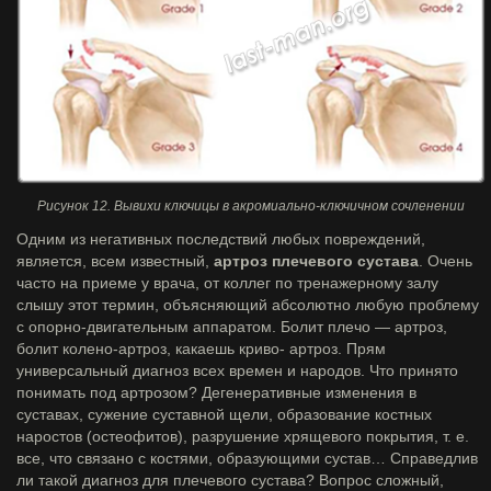
Рисунок 12. Вывихи ключицы в акромиально-ключичном сочленении
Одним из негативных последствий любых повреждений,
является, всем известный,
артроз плечевого сустава
. Очень
часто на приеме у врача, от коллег по тренажерному залу
слышу этот термин, объясняющий абсолютно любую проблему
с опорно-двигательным аппаратом. Болит плечо — артроз,
болит колено-артроз, какаешь криво- артроз. Прям
универсальный диагноз всех времен и народов. Что принято
понимать под артрозом? Дегенеративные изменения в
суставах, сужение суставной щели, образование костных
наростов (остеофитов), разрушение хрящевого покрытия, т. е.
все, что связано с костями, образующими сустав… Справедлив
ли такой диагноз для плечевого сустава? Вопрос сложный,