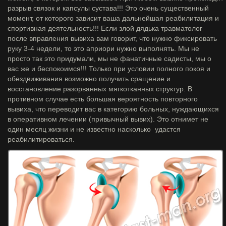
разрыв связок и капсулы сустава!!! Это очень существенный
момент, от которого зависит ваша дальнейшая реабилитация и
спортивная деятельность!!! Если злой дядька травматолог
после вправления вывиха вам говорит, что нужно фиксировать
руку 3-4 недели, то это априори нужно выполнять. Мы не
просто так это придумали, мы не фанатичные садисты, мы о
вас же и беспокоимся!!! Только при условии полного покоя и
обездвиживания возможно получить сращение и
восстановление разорванных мягкотканных структур. В
противном случае есть большая вероятность повторного
вывиха, что переводит вас в категорию больных, нуждающихся
в оперативном лечении (привычный вывих). Это отнимет не
один месяц жизни и не известно насколько удастся
реабилитироваться.