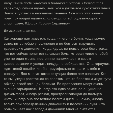
нарушение подвижности и болевой синдром. Приводится
характеристика травм, вывихов и разрывов сухожилий плеча,
дается прогноз и варианты лечения. Все это описывает
практикующий травматолог-ортопед, соревнующийся
спортсмен, Юршин Кирилл Сергеевич
Движение – жизнь.
Как хорошо нам живется, когда ничего не болит, когда можно
выполнять любые упражнения и не бояться нарушить
траекторию движения. Когда идешь на новые веса без страха,
что вот сейчас появится та самая боль, которая живет с тобой
уже не один месяц, постоянно напоминает о своем
существовании и уходить никуда не собирается. Она караулит,
ждет твоей ошибки, чтобы триумфально отправить тебя в
«нокаут». Для многих такая ситуация более чем знакома. Кто–
то вынужден расстаться со спортом, кто-то борется и ищет пути
обхода своей злющей болячки. Ее проявления могут очень
сильно варьировать. Иногда это едва заметное ощущение,
дискомфорт, иногда резкая, простреливающая до пальцев
кисти, иногда она постоянно болит и днем, и ночью, иногда
только при определенных движениях и положении руки. Эта
боль лишает нас свободы движения! Многие пытаются