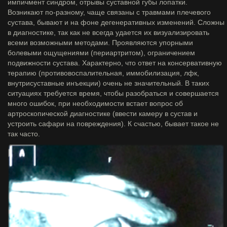
импичмент синдром, отрывы суставной губы лопатки.
Возникают по-разному, чаще связаны с травмами плечевого
сустава, бывают и на фоне дегенеративных изменений. Сложны
в диагностике, так как не всегда удается их визуализировать
всеми возможными методами. Проявляются упорными
болевыми ощущениями (периартритом), ограничением
подвижности сустава. Характерно, что ответ на консервативную
терапию (противовоспалительная, иммобилизация, лфк,
внутрисуставные инъекции) очень не значительный. В таких
ситуациях требуется время, чтобы разобраться и совершается
много ошибок, при необходимости встает вопрос об
артроскопической диагностике (ввести камеру в сустав и
устроить сафари на повреждения). К счастью, бывает такое не
так часто.