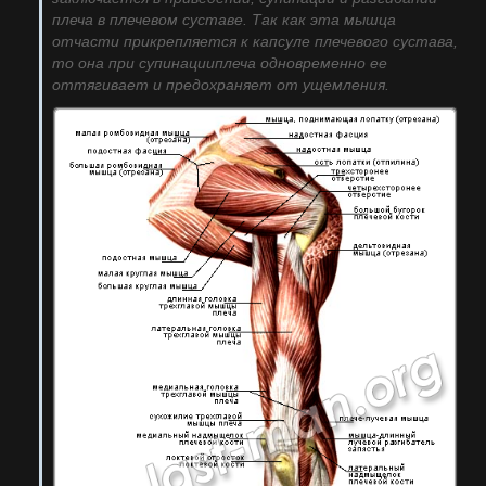
плеча в плечевом суставе. Так как эта мышца
отчасти прикрепляется к капсуле плечевого сустава,
то она при супинацииплеча одновременно ее
оттягивает и предохраняет от ущемления.