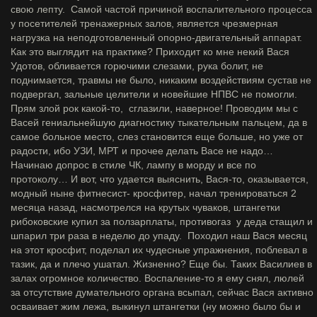
свою лепту. Самой частой причиной воспалительного процесса
у посетителей тренажерных залов, является чрезмерная
нагрузка на неподготовленный опорно-двигательный аппарат.
Как это выглядит на практике? Приходит ко мне некий Вася
Удотов, обливается горючими слезами, рука болит, не
поднимается, травмы не было, никаким воздействиям сустав не
подвергал, зальные целители и новейшие НПВС не помогли.
Прям злой рок какой-то, сглазили, наверное! Проводим мы с
Васей гениальнейшую диагностику тыкательным пальцем, да в
самое больное место, слез становится еще больше, но уже от
радости, ибо УЗИ, МРТ и прочее делать Васе не надо…
Начинаю допрос в стиле ЧК, лампу в морду и все по
протоколу… И вот, что удается выяснить, Вася-то, оказывается,
модный ныне фитнесист- кросфитер, начал тренироваться 2
месяца назад, насмотрелся на крутых чуваков, штангетки
рибоковские купил за ползарплаты, противогаз у деда стащил и
шпарил три раза в неделю до упаду. Походил наш Вася месяц
на этот кросфит, поделал их чудесные упражнения, поблевал в
тазик, да и плечо ушатал. Жизненно? Еще бы. Таких Василиев в
залах огромное количество. Воспаление-то я ему снял, люлей
за отсутствие думательного органа всыпал, сейчас Вася активно
осваивает жим лежа, выкинул штангетки (ну можно было бы и