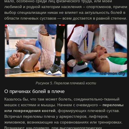
мало, особенно среди лиц физического труда, или моей
любимой и родной категории населения – спортсменов, причем
выбор специализации никак не влияет на актуальность болей в
области плечевых суставов — всем достается в равной степени.
Рисунок 5. Перелом плечевой кости
О причинах болей в плече
Казалось бы, что там может болеть, соединительно-тканный
мешок с костями и мышцы. Начнем с очевидного –
переломы
или повреждения костей
, формирующих плечевой сустав.
Встречал переломы плеча у армрестлеров, лифтеров,
жимовиков, возникающие на соревнованиях или тренировках.
Возникают, как-правило, при высокоэнергетических