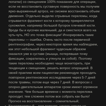
лопатки) со смещением 100% показание для операции,
если не восстановить суставную поверхность мы получим
ярко-выраженный артроз, не сможем восстановить объем
движения. Отдельно выделю отрывные переломы, когда
отрывается фрагмент кости к которому прикрепляется
сухожилия, например большой бугорок плечевой кости.
Вроде бы и кусочек маленький, да и сместился всего на
чуть-чуть, НО это точка фиксации! Игнорировать такие
переломы — ошибка. Очень часто после первичной
рентгенографии, через некоторое время мы наблюдаем,
как этот небольшой фрагмент чудесным образом
оказался уже в суставе (мышца, потерявшая точку
фиксации, сократилась и утянула за собой). Поэтому
такие переломы необходимо чаще мониторить, при
тенденции к смещению, решать вопрос операцией. В
своей практике всем пациентам рекомендую проходить
повторное рентгеновское исследование через 5-7 дней
после травмы, потом еще через 7 дней. В вопросах с
опорно-двигательным аппаратом сроки имеют огромное
значение. Чем больше времени с момента перелома
проходит, тем сложнее потом все собрать как было!
Прогноз на восстановление – сомнительный;
Консервативный – вам повезло, ничего никуда не