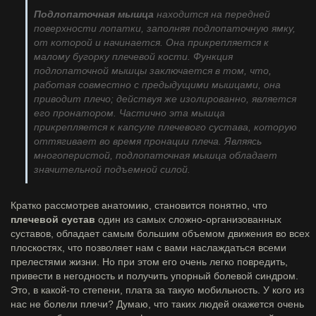
Подлопаточная мышца
находится на передней
поверхности лопатки, заполняя подлопаточную ямку,
от которой и начинается. Она прикрепляется к
малому бугорку плечевой кости. Функция
подлопаточной мышцы заключается в том, что,
работая совместно с предыдущими мышцами, она
приводит плечо; действуя же изолированно, является
его пронатором. Частично эта мышца
прикрепляется к капсуле плечевого сустава, которую
оттягивает во время пронации плеча. Являясь
многоперистой, подлопаточная мышца обладает
значительной подъемной силой.
Кратко рассмотрев анатомию, становится понятно, что
плечевой сустав
один из самых сложно-организованных
суставов, обладает самым большим объемом движения во всех
плоскостях, что позволяет нам с вами наслаждаться всеми
прелестями жизни. Но при этом его очень легко повредить,
привести в негодность и получить упорный болевой синдром.
Это, в какой-то степени, плата за такую мобильность. У кого из
нас не болели плечи? Думаю, что таких людей окажется очень