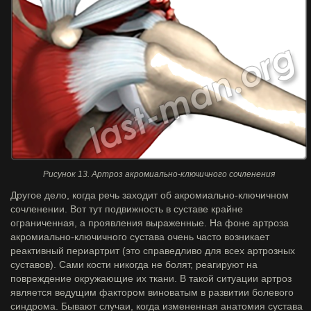
Рисунок 13. Артроз акромиально-ключичного сочленения
Другое дело, когда речь заходит об акромиально-ключичном
сочленении. Вот тут подвижность в суставе крайне
ограниченная, а проявления выраженные. На фоне артроза
акромиально-ключичного сустава очень часто возникает
реактивный периартрит (это справедливо для всех артрозных
суставов). Сами кости никогда не болят, реагируют на
повреждение окружающие их ткани. В такой ситуации артроз
является ведущим фактором виноватым в развитии болевого
синдрома. Бывают случаи, когда измененная анатомия сустава