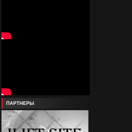
ПАРТНЕРЫ