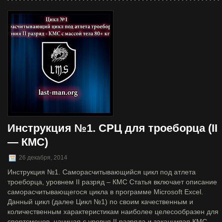
Инструкция №1. СРЦ для троеборца (II
— КМС)
26 декабря, 2014
Инструкция №1. Саморасчитывающийся цикл под атлета
троеборца, уровнем II разряд – КМС Статья включает описание
саморасчитывающегося цикла в программе Microsoft Excel.
Данный цикл (далее Цикл №1) по своим качественным и
количественным характеристикам наиболее целесообразен для
спортсменов, начиная с уровня II разряда и заканчивая КМС.