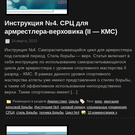
Инструкция №4. СРЦ для
армрестлера-верховика (II — КМС)
14 марта, 2015
Инструкция №4. Саморасчитывающийся цикл для армрестлера
под силовой период. Стиль борьбы — верх. Статья включает в
себя инструкцию по использованию саморасчитывающегося
цикла для армрестлера с уровнем спортивного мастерства II
разряд – КМС. В рамках данного уровня спортивного
мастерства атлеты уже имеют представления о стилях борьбы,
а также об эффективном использовании непосредственно
верха. Также спортсмены имеют […]
Размещено в разделе
Армрестлинг
,
Циклы
Теги:
верх
,
имитация
верховой борьбы
,
Инструкция №4
,
силовой период
,
специальные упражнения
,
СРЦ4
,
стиль борьбы
,
техника борьбы
,
Цикл №4
10 комментариев »