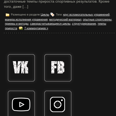
достаточные темпы прироста спортивных результатов. Кроме
того, даже […]
Размещено в разделе
Циклы
Теги:
круг вспомогательных упражнений
,
манера исполнения упражнения
,
методический материал
,
опытные спортсмены
,
приемы и методы
,
саморасчитывающиеся циклы
,
структурирование
,
темпы
прироста
7 комментариев »