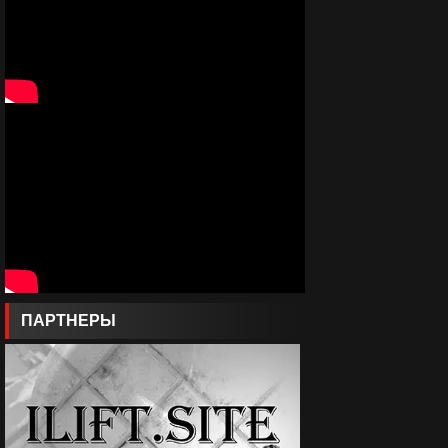
ПАРТНЕРЫ