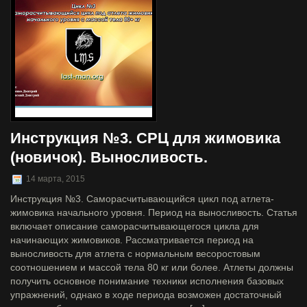
Инструкция №3. СРЦ для жимовика
(новичок). Выносливость.
14 марта, 2015
Инструкция №3. Саморасчитывающийся цикл под атлета-
жимовика начального уровня. Период на выносливость. Статья
включает описание саморасчитывающегося цикла для
начинающих жимовиков. Рассматривается период на
выносливость для атлета с нормальным весоростовым
соотношением и массой тела 80 кг или более. Атлеты должны
получить основное понимание техники исполнения базовых
упражнений, однако в ходе периода возможен достаточный