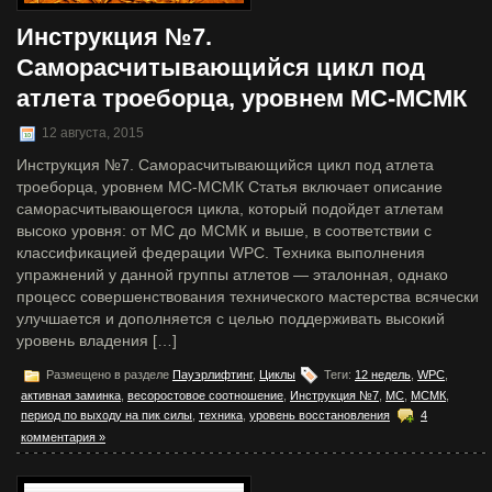
Инструкция №7.
Саморасчитывающийся цикл под
атлета троеборца, уровнем МС-МСМК
12 августа, 2015
Инструкция №7. Саморасчитывающийся цикл под атлета
троеборца, уровнем МС-МСМК Статья включает описание
саморасчитывающегося цикла, который подойдет атлетам
высоко уровня: от МС до МСМК и выше, в соответствии с
классификацией федерации WPC. Техника выполнения
упражнений у данной группы атлетов — эталонная, однако
процесс совершенствования технического мастерства всячески
улучшается и дополняется с целью поддерживать высокий
уровень владения […]
Размещено в разделе
Пауэрлифтинг
,
Циклы
Теги:
12 недель
,
WPC
,
активная заминка
,
весоростовое соотношение
,
Инструкция №7
,
МС
,
МСМК
,
период по выходу на пик силы
,
техника
,
уровень восстановления
4
комментария »