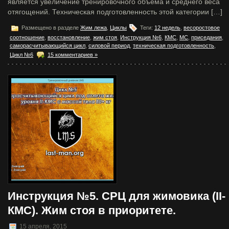
является увеличение тренировочного объема и среднего веса
отягощений. Техническая подготовленность этой категории […]
Размещено в разделе
Жим лежа
,
Циклы
Теги:
12 недель
,
весоростовое
соотношение
,
восстановление
,
жим стоя
,
Инструкция №6
,
КМС
,
МС
,
приседания
,
саморасчитывающийся цикл
,
силовой период
,
техническая подготовленность
,
Цикл №6
15 комментариев »
Инструкция №5. СРЦ для жимовика (II-
КМС). Жим стоя в приоритете.
15 апреля, 2015