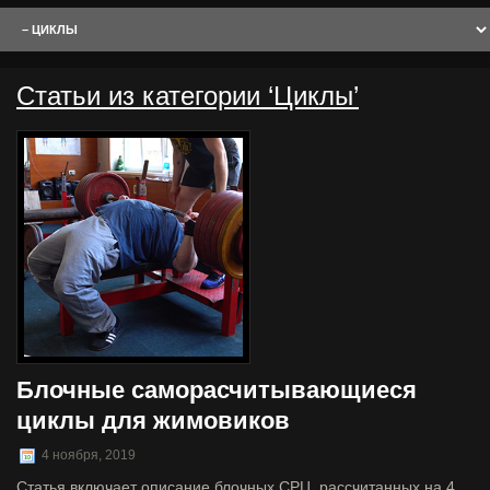
Статьи из категории ‘Циклы’
Блочные саморасчитывающиеся
циклы для жимовиков
4 ноября, 2019
Статья включает описание блочных СРЦ, рассчитанных на 4