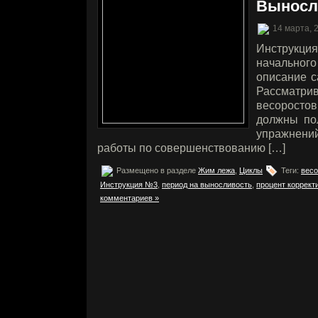
Выносл
14 марта, 
Инструкци
начальног
описание 
Рассматрив
весоростов
должны по
упражнени
работы по совершенствованию […]
Размещено в разделе
Жим лежа
,
Циклы
Теги:
весо
Инструкция №3
,
период на выносливость
,
процент коррект
комментариев »