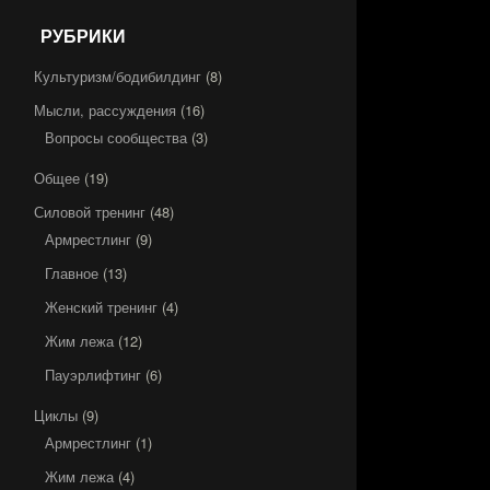
РУБРИКИ
Культуризм/бодибилдинг
(8)
Мысли, рассуждения
(16)
Вопросы сообщества
(3)
Общее
(19)
Силовой тренинг
(48)
Армрестлинг
(9)
Главное
(13)
Женский тренинг
(4)
Жим лежа
(12)
Пауэрлифтинг
(6)
Циклы
(9)
Армрестлинг
(1)
Жим лежа
(4)