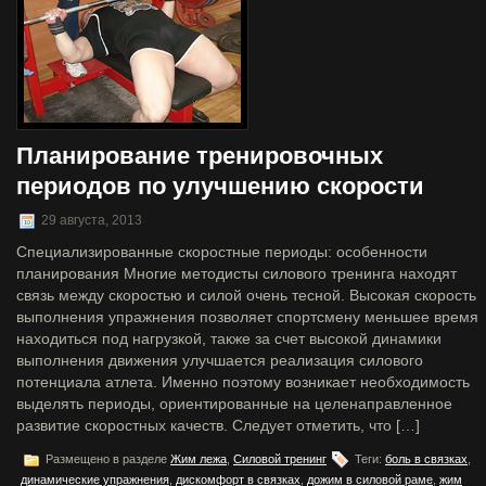
Планирование тренировочных
периодов по улучшению скорости
29 августа, 2013
Специализированные скоростные периоды: особенности
планирования Многие методисты силового тренинга находят
связь между скоростью и силой очень тесной. Высокая скорость
выполнения упражнения позволяет спортсмену меньшее время
находиться под нагрузкой, также за счет высокой динамики
выполнения движения улучшается реализация силового
потенциала атлета. Именно поэтому возникает необходимость
выделять периоды, ориентированные на целенаправленное
развитие скоростных качеств. Следует отметить, что […]
Размещено в разделе
Жим лежа
,
Силовой тренинг
Теги:
боль в связках
,
динамические упражнения
,
дискомфорт в связках
,
дожим в силовой раме
,
жим