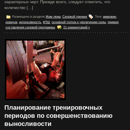
характерных черт. Прежде всего, следует отметить, что
количество […]
Размещено в разделе
Жим лежа
,
Силовой тренинг
Теги:
жимовик-
новичок
,
интенсивность
,
КПШ
,
основной толчок к увеличению силы
,
пример
составления силовой программы
21 комментарий »
Планирование тренировочных
периодов по совершенствованию
выносливости