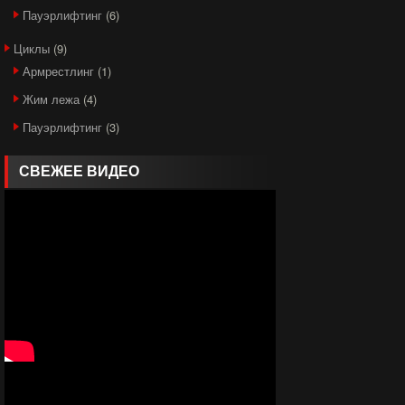
Пауэрлифтинг
(6)
Циклы
(9)
Армрестлинг
(1)
Жим лежа
(4)
Пауэрлифтинг
(3)
СВЕЖЕЕ ВИДЕО