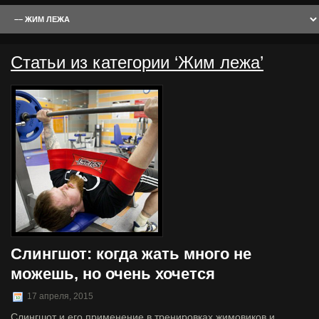
Статьи из категории ‘Жим лежа’
Слингшот: когда жать много не
можешь, но очень хочется
17 апреля, 2015
Слингшот и его применение в тренировках жимовиков и