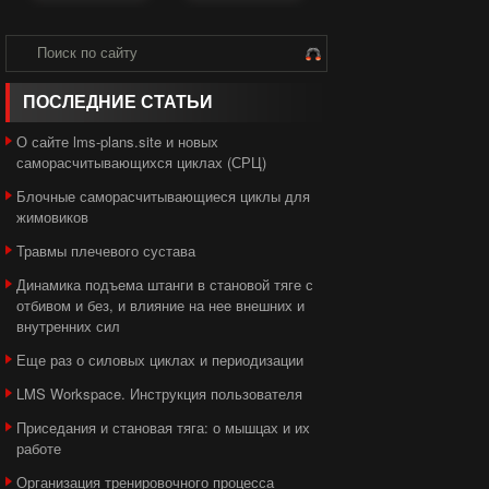
ПОСЛЕДНИЕ СТАТЬИ
О сайте lms-plans.site и новых
саморасчитывающихся циклах (СРЦ)
Блочные саморасчитывающиеся циклы для
жимовиков
Травмы плечевого сустава
Динамика подъема штанги в становой тяге с
отбивом и без, и влияние на нее внешних и
внутренних сил
Еще раз о силовых циклах и периодизации
LMS Workspace. Инструкция пользователя
Приседания и становая тяга: о мышцах и их
работе
Организация тренировочного процесса