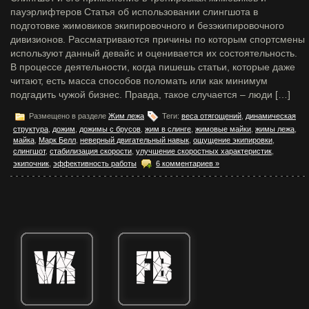
пауэрлифтеров Статья об использовании слингшота в
подготовке жимовиков экипировочного и безэкипировочного
дивизионов. Рассматриваются причины по которым спортсмены
используют данный девайс и оценивается их состоятельность.
В процессе деятельности, когда пишешь статьи, которые даже
читают, есть масса способов поломать или как минимум
подгадить чужой бизнес. Правда, такое случается – люди […]
Размещено в разделе
Жим лежа
Теги:
веса отягощений
,
динамическая
структура
,
дожим
,
дожимы с брусов
,
жим в слинге
,
жимовые майки
,
жимы лежа
,
майка
,
Марк Белл
,
неверный двигательный навык
,
ощущение экипировки
,
слингшот
,
стабилизация скорости
,
улучшение скоростных характеристик
,
экипочник
,
эффективность работы
6 комментариев »