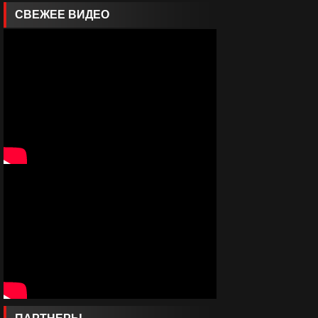
СВЕЖЕЕ ВИДЕО