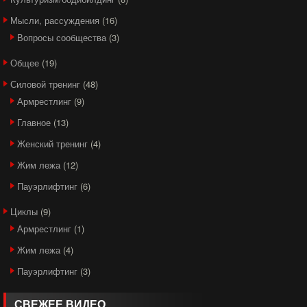
Мысли, рассуждения
(16)
Вопросы сообщества
(3)
Общее
(19)
Силовой тренинг
(48)
Армрестлинг
(9)
Главное
(13)
Женский тренинг
(4)
Жим лежа
(12)
Пауэрлифтинг
(6)
Циклы
(9)
Армрестлинг
(1)
Жим лежа
(4)
Пауэрлифтинг
(3)
СВЕЖЕЕ ВИДЕО