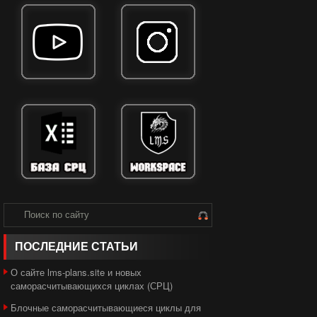
ПОСЛЕДНИЕ СТАТЬИ
О сайте lms-plans.site и новых
саморасчитывающихся циклах (СРЦ)
Блочные саморасчитывающиеся циклы для