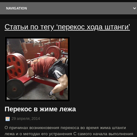
Статьи по тегу ‘перекос хода штанги’
Перекос в жиме лежа
29 апреля, 2014
О причинах возникновения перекоса во время жима штанги
лежа и о методах его устранения С самого начала выполнения