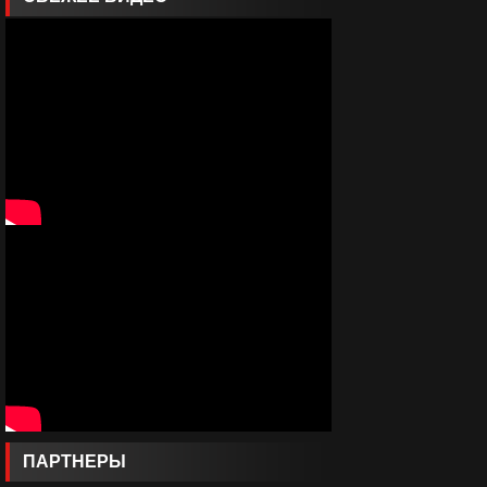
ПАРТНЕРЫ