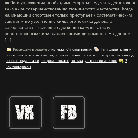
любого упражнения необходимо стараться уделять достаточное
внимание совершенствованию технического мастерства. Когда
начинающий спортсмен только приступает к систематическим
занятиям по увеличению силы, его техника далека от
совершенства – основные движения кажутся атлету
неестественными или вызывающими дискомфорт. На данном
[…]
Размещено в разделе
Жим лежа
,
Силовой тренинг
Теги:
двигательный
навык
,
жим лежа с перекосом
,
несимметричное развитие
,
отведение плеч назад
,
перекос хода штанги
,
сведение лопаток
,
техника
,
устранение изъянов
7
комментариев »