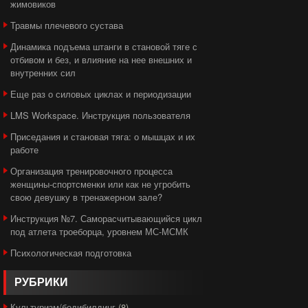
жимовиков
Травмы плечевого сустава
Динамика подъема штанги в становой тяге с
отбивом и без, и влияние на нее внешних и
внутренних сил
Еще раз о силовых циклах и периодизации
LMS Workspace. Инструкция пользователя
Приседания и становая тяга: о мышцах и их
работе
Организация тренировочного процесса
женщины-спортсменки или как не угробить
свою девушку в тренажерном зале?
Инструкция №7. Саморасчитывающийся цикл
под атлета троеборца, уровнем МС-МСМК
Психологическая подготовка
РУБРИКИ
Культуризм/бодибилдинг
(8)