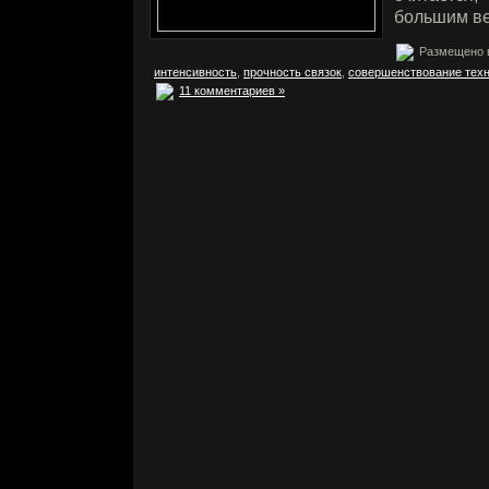
большим ве
Размещено 
интенсивность
,
прочность связок
,
совершенствование техн
11 комментариев »