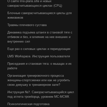
О сайте lms-plans.site и новых
саморасчитывающихся циклах (СРЦ)
Блочные саморасчитывающиеся циклы для
жимовиков
Травмы плечевого сустава
Динамика подъема штанги в становой тяге с
отбивом и без, и влияние на нее внешних и
внутренних сил
Еще раз о силовых циклах и периодизации
LMS Workspace. Инструкция пользователя
Приседания и становая тяга: о мышцах и их
работе
Организация тренировочного процесса
женщины-спортсменки или как не угробить
свою девушку в тренажерном зале?
Инструкция №7. Саморасчитывающийся цикл
под атлета троеборца, уровнем МС-МСМК
Психологическая подготовка