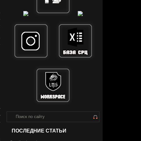
о
о
е
й
о
е
и
—
ь
а
,
ПОСЛЕДНИЕ СТАТЬИ
,
с