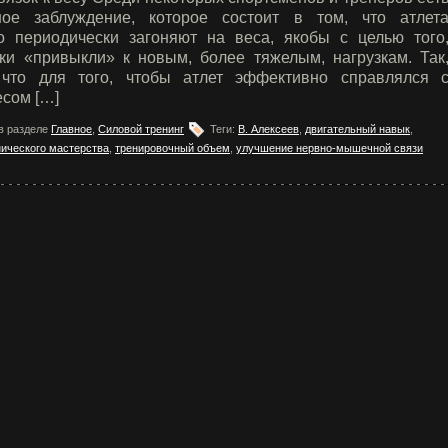
ное заблуждение, которое состоит в том, что атлет
о периодически загоняют на веса, якобы с целью того
ки «привыкли» к новым, более тяжелым, нагрузкам. Так
, что для того, чтобы атлет эффективно справлялся 
сом […]
в разделе
Главное
,
Силовой тренинг
Теги:
В. Алексеев
,
двигательный навык
,
ического мастерства
,
тренировочный объем
,
улучшение нервно-мышечной связи