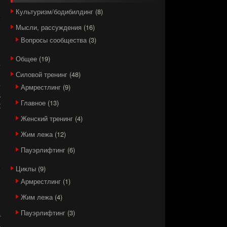
Культуризм/бодибилдинг
(8)
Мысли, рассуждения
(16)
Вопросы сообщества
(3)
Общее
(19)
е
Силовой тренинг
(48)
в
е
Армрестлинг
(9)
ь
Главное
(13)
к
Женский тренинг
(4)
Жим лежа
(12)
Пауэрлифтинг
(6)
Циклы
(9)
Армрестлинг
(1)
Жим лежа
(4)
Пауэрлифтинг
(3)
—
ь