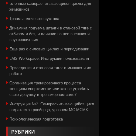
Блочные саморасчитывающиеся циклы для
о
жимовиков
ь
о
Травмы плечевого сустава
Динамика подъема штанги в становой тяге с
отбивом и без, и влияние на нее внешних и
внутренних сил
Еще раз о силовых циклах и периодизации
LMS Workspace. Инструкция пользователя
Приседания и становая тяга: о мышцах и их
работе
в
Организация тренировочного процесса
х
женщины-спортсменки или как не угробить
й
свою девушку в тренажерном зале?
х
с
Инструкция №7. Саморасчитывающийся цикл
а
под атлета троеборца, уровнем МС-МСМК
т
Психологическая подготовка
РУБРИКИ