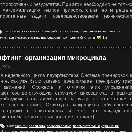
ст спортивных результатов. При этом необходимо не тольк
ь максимализацию темпов прироста силы, но и решат
иоритетные задачи: совершенствование техническог
Теги:
борьба за столом
,
объем работы за столом
,
повышение выносливости
,
ние технического мастерства
,
спарринг
,
улучшение быстроты
Нет
фтинг: организация микроцикла
, 2013
я недельного цикла пауэрлифтера Система тренировок 
нге, как уже было сказано, предполагает тренировку тре
х движений. Схожесть и отличия этих упражнени
вают соответствующую структуру микроцикла, в рамка
необходимо дать адекватную нагрузку в соответствии 
я приоритетами. Структура микроцикла обусловлен
 нагрузки в приседаниях и тяге, что накладывае
ый отпечаток на восстановление, а также […]
Теги:
акценты
,
вес атлета
,
восстановление
,
вспомогательные упражнения
,
ий
,
система тренировок
,
совершенствование технического мастерства
,
спортсмен
,