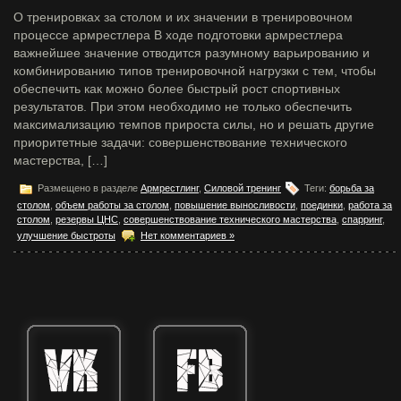
О тренировках за столом и их значении в тренировочном
процессе армрестлера В ходе подготовки армрестлера
важнейшее значение отводится разумному варьированию и
комбинированию типов тренировочной нагрузки с тем, чтобы
обеспечить как можно более быстрый рост спортивных
результатов. При этом необходимо не только обеспечить
максимализацию темпов прироста силы, но и решать другие
приоритетные задачи: совершенствование технического
мастерства, […]
Размещено в разделе
Армрестлинг
,
Силовой тренинг
Теги:
борьба за
столом
,
объем работы за столом
,
повышение выносливости
,
поединки
,
работа за
столом
,
резервы ЦНС
,
совершенствование технического мастерства
,
спарринг
,
улучшение быстроты
Нет комментариев »