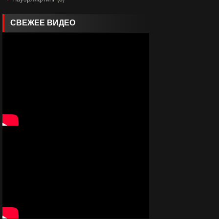
СВЕЖЕЕ ВИДЕО