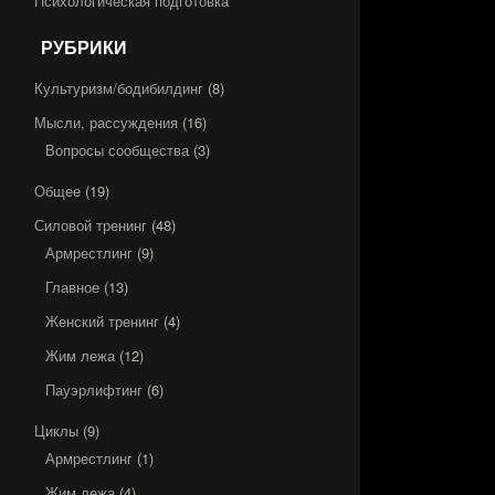
Психологическая подготовка
РУБРИКИ
Культуризм/бодибилдинг
(8)
Мысли, рассуждения
(16)
Вопросы сообщества
(3)
Общее
(19)
Силовой тренинг
(48)
Армрестлинг
(9)
Главное
(13)
Женский тренинг
(4)
Жим лежа
(12)
Пауэрлифтинг
(6)
Циклы
(9)
Армрестлинг
(1)
Жим лежа
(4)