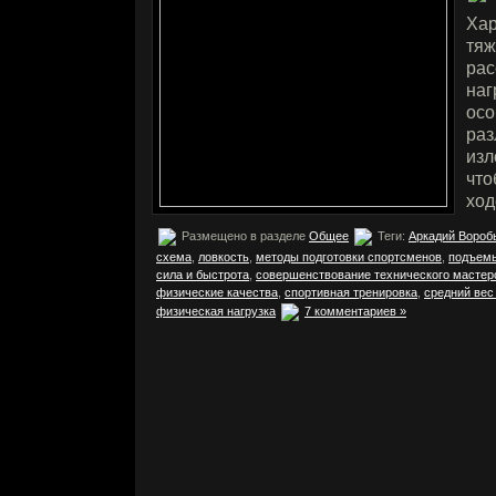
Хар
тя
рас
наг
осо
ра
изл
что
ход
Размещено в разделе
Общее
Теги:
Аркадий Вороб
схема
,
ловкость
,
методы подготовки спортсменов
,
подъем
сила и быстрота
,
совершенствование технического мастер
физические качества
,
спортивная тренировка
,
средний вес
физическая нагрузка
7 комментариев »