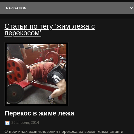
Статьи по тегу ‘жим лежа с
перекосом’
Перекос в жиме лежа
29 апреля, 2014
О причинах возникновения перекоса во время жима штанги