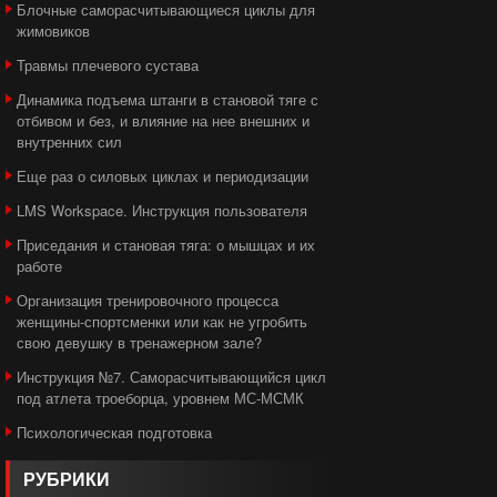
Блочные саморасчитывающиеся циклы для
жимовиков
Травмы плечевого сустава
Динамика подъема штанги в становой тяге с
отбивом и без, и влияние на нее внешних и
внутренних сил
Еще раз о силовых циклах и периодизации
LMS Workspace. Инструкция пользователя
Приседания и становая тяга: о мышцах и их
работе
Организация тренировочного процесса
женщины-спортсменки или как не угробить
свою девушку в тренажерном зале?
Инструкция №7. Саморасчитывающийся цикл
под атлета троеборца, уровнем МС-МСМК
Психологическая подготовка
РУБРИКИ