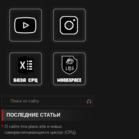
ПОСЛЕДНИЕ СТАТЬИ
О сайте lms-plans.site и новых
саморасчитывающихся циклах (СРЦ)