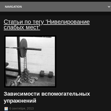
Статьи по тегу ‘Нивелирование
слабых мест’
Зависимости вспомогательных
упражнений
6 сентября, 2013