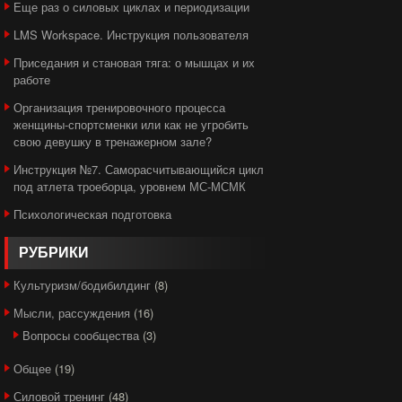
Еще раз о силовых циклах и периодизации
LMS Workspace. Инструкция пользователя
Приседания и становая тяга: о мышцах и их
работе
Организация тренировочного процесса
женщины-спортсменки или как не угробить
свою девушку в тренажерном зале?
Инструкция №7. Саморасчитывающийся цикл
под атлета троеборца, уровнем МС-МСМК
Психологическая подготовка
РУБРИКИ
Культуризм/бодибилдинг
(8)
Мысли, рассуждения
(16)
Вопросы сообщества
(3)
Общее
(19)
Силовой тренинг
(48)