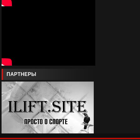
ПАРТНЕРЫ