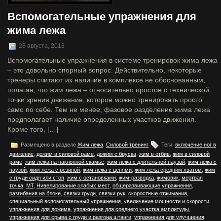
Вспомогательные упражнения для
жима лежа
28 августа, 2013
Вспомогательные упражнения в системе тренировок жима лежа
– это довольно спорный вопрос. Действительно, некоторые
тренеры считают их наличие в комплексе не обоснованным,
полагая, что жим лежа – относительно простое с технической
точки зрения движение, которое можно тренировать просто
само по себе. Тем не менее, фазовое разделение жима лежа
предполагает наличие определенных участков движения.
Кроме того, […]
Размещено в разделе
Жим лежа
,
Силовой тренинг
Теги:
включение ног в
движение
,
дожим в силовой раме
,
дожим с бруска
,
жим в отбив
,
жим в силовой
раме
,
жим лежа на наклонной скамье
,
жим лежа с длительной паузой
,
жим лежа с
паузой
,
жим лежа с резиной
,
жим лежа с цепями
,
жим лежа средним хватом
,
жим
с груди сидя или стоя
,
жим с остановками
,
жим-разводка
,
жимовик
,
мертвая
точка
,
МТ
,
Нивелирование слабых мест
,
общеразвивающие упражнения
,
разгибания на блоке
,
связки груди
,
связки рук
,
скоростные отжимания
,
специальный вспомогательный упражнения
,
увеличение мощности и скорости
,
упражнения для дожима
,
упражнения для среднего участка амплитуды
,
упражнения для срыва с груди и разгона штанги
,
упражнения для улучшения