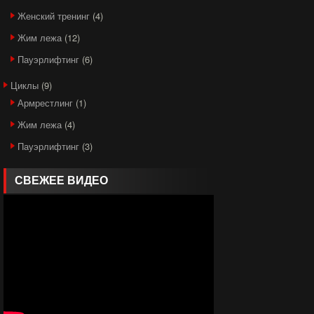
Женский тренинг
(4)
Жим лежа
(12)
Пауэрлифтинг
(6)
Циклы
(9)
Армрестлинг
(1)
Жим лежа
(4)
Пауэрлифтинг
(3)
СВЕЖЕЕ ВИДЕО