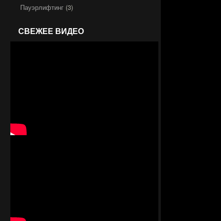
Пауэрлифтинг
(3)
СВЕЖЕЕ ВИДЕО