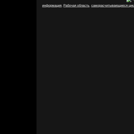
информация
,
Рабочая область
,
саморасчитывающиеся ци