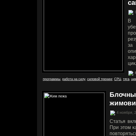
са
8
В 
убе
пр
рез
за
оп
хар
цик
Р
программы
,
работа на силу
,
силовой тренинг
,
СРЦ
,
тяга
,
ци
Блочны
жимови
4 ноября, 
Статья вкл
При этом к
повторятьс