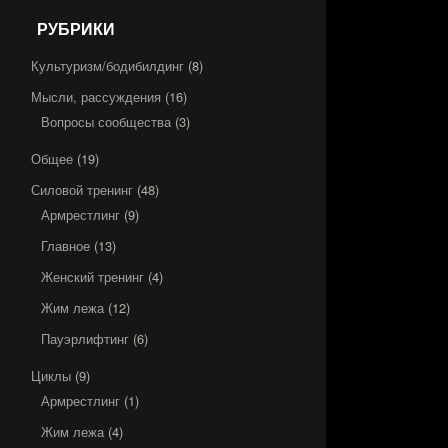
РУБРИКИ
Культуризм/бодибилдинг
(8)
Мысли, рассуждения
(16)
Вопросы сообщества
(3)
Общее
(19)
Силовой тренинг
(48)
Армрестлинг
(9)
Главное
(13)
Женский тренинг
(4)
Жим лежа
(12)
Пауэрлифтинг
(6)
Циклы
(9)
Армрестлинг
(1)
Жим лежа
(4)