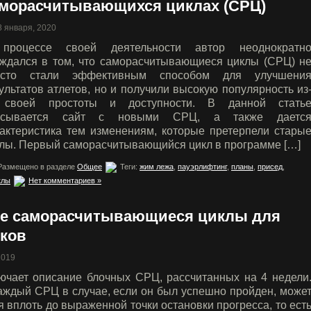
морасчитывающихся циклах (СРЦ)
 января, 2020
процессе своей деятельности автор неоднократн
ждался в том, что саморасчитывающиеся циклы (СРЦ) н
осто стали эффективным способом для улучшени
ультатов атлетов, но и получили высокую популярность из
 своей простоты и доступности. В данной стать
исывается сайт с новыми СРЦ, а также даетс
актеристика тем изменениям, которые претерпели стары
лы. Первый саморасчитывающийся цикл в программе […]
азмещено в разделе
Общее
Теги:
жим лежа
,
пауэрлифтинг
,
планы
,
присед
,
клы
Нет комментариев »
е саморасчитывающиеся циклы для
ков
2019
ючает описание блочных СРЦ, рассчитанных на 4 недели
аждый СРЦ в случае, если он был успешно пройден, може
я вплоть до выраженной точки остановки прогресса, то ест