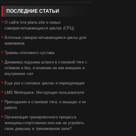
ПОСЛЕДНИЕ СТАТЬИ
О сайте lms-plans.site и новых
саморасчитывающихся циклах (СРЦ)
Блочные саморасчитывающиеся циклы для
жимовиков
Травмы плечевого сустава
Динамика подъема штанги в становой тяге с
отбивом и без, и влияние на нее внешних и
внутренних сил
Еще раз о силовых циклах и периодизации
LMS Workspace. Инструкция пользователя
Приседания и становая тяга: о мышцах и их
работе
Организация тренировочного процесса
женщины-спортсменки или как не угробить
свою девушку в тренажерном зале?