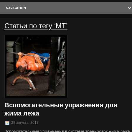
Статьи по тегу ‘МТ’
Вспомогательные упражнения для
жима лежа
28 августа, 2013
Вспомогательные упражнения в системе тренировок жима лежа