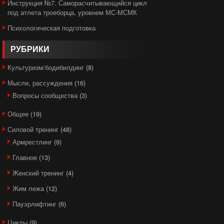
Инструкция №7. Саморасчитывающийся цикл
под атлета троеборца, уровнем МС-МСМК
Психологическая подготовка
РУБРИКИ
Культуризм/бодибилдинг
(8)
Мысли, рассуждения
(16)
Вопросы сообщества
(3)
Общее
(19)
Силовой тренинг
(48)
Армрестлинг
(9)
Главное
(13)
Женский тренинг
(4)
Жим лежа
(12)
Пауэрлифтинг
(6)
Циклы
(9)