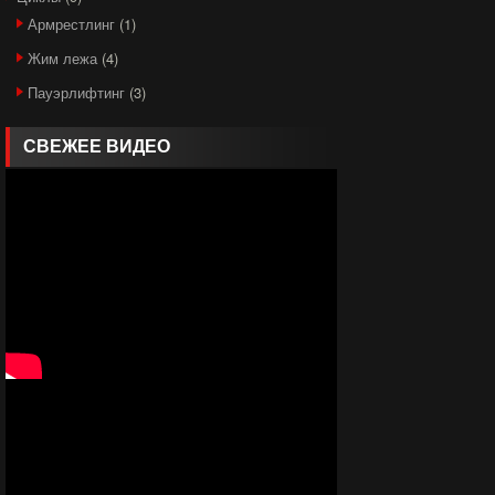
Армрестлинг
(1)
Жим лежа
(4)
Пауэрлифтинг
(3)
СВЕЖЕЕ ВИДЕО