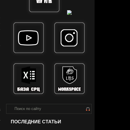
й
е
е
е
и
.
г
з
я
т
ПОСЛЕДНИЕ СТАТЬИ
и