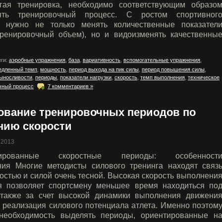
гая тренировка, необходимо соответствующим образо
ять тренировочный процесс. С ростом спортивног
а нужно не только менять количественные показател
тренировочный объем), но и видоизменять качественны
ги:
аэробные упражнения
,
база
,
вариативность
,
вспомогательные упражнения
,
едленный темп
,
мощность
,
период выхода на пик силы
,
период повышения силы
,
ыносливости
,
периоды
,
показатели нагрузки
,
скорость
,
темп выполнения
,
техническое
чный процесс
7 комментариев »
ование тренировочных периодов по
нию скорости
 2013
зированные скоростные периоды: особенност
ния Многие методисты силового тренинга находят связ
остью и силой очень тесной. Высокая скорость выполнени
я позволяет спортсмену меньшее время находиться по
, также за счет высокой динамики выполнения движени
 реализация силового потенциала атлета. Именно поэтом
 необходимость выделять периоды, ориентированные н