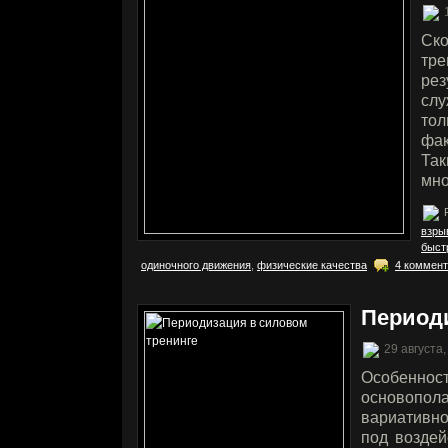
1
Ско
тре
рез
слу
тол
фак
Та
мно
Р
взры
быст
одиночного движения
,
физические качества
4 коммент
Периоди
29 августа,
Особенно
основопол
вариативно
под воздей