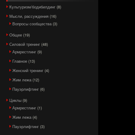
Культуризм/бодибилдинг
(8)
Мысли, рассуждения
(16)
Вопросы сообщества
(3)
Общее
(19)
Силовой тренинг
(48)
Армрестлинг
(9)
Главное
(13)
Женский тренинг
(4)
Жим лежа
(12)
Пауэрлифтинг
(6)
Циклы
(9)
Армрестлинг
(1)
Жим лежа
(4)
Пауэрлифтинг
(3)