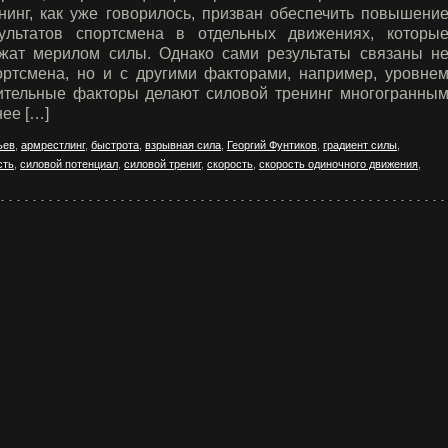
нинг, как уже говорилось, призван обеспечить повышени
ультатов спортсмена в отдельных движениях, которы
жат мерилом силы. Однако сами результаты связаны н
ртсмена, но и с другими факторами, например, уровне
нительные факторы делают силовой тренинг многогранны
ее […]
ьев
,
армрестлинг
,
быстрота
,
взрывная сила
,
Георгий Фунтиков
,
градиент силы
,
сть
,
силовой потенциал
,
силовой трениг
,
скорость
,
скорость одиночного движения
,