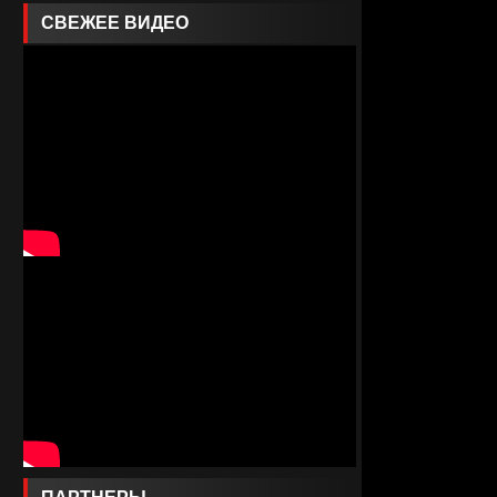
СВЕЖЕЕ ВИДЕО