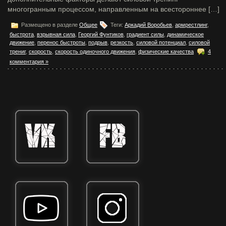
многогранным процессом, направленным на всестороннее […]
Размещено в разделе
Общее
Теги:
Аркадий Воробьев
,
армрестлинг
,
быстрота
,
взрывная сила
,
Георгий Фунтиков
,
градиент силы
,
динамическое
движение
,
перенос быстроты
,
подрыв
,
резкость
,
силовой потенциал
,
силовой
трениг
,
скорость
,
скорость одиночного движения
,
физические качества
4
комментария »