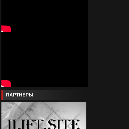
ПАРТНЕРЫ