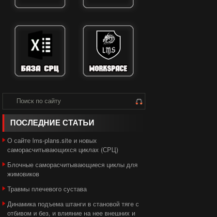
ПОСЛЕДНИЕ СТАТЬИ
О сайте lms-plans.site и новых
саморасчитывающихся циклах (СРЦ)
Блочные саморасчитывающиеся циклы для
жимовиков
Травмы плечевого сустава
Динамика подъема штанги в становой тяге с
отбивом и без, и влияние на нее внешних и