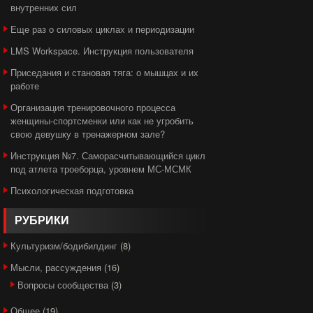
внутренних сил
Еще раз о силовых циклах и периодизации
LMS Workspace. Инструкция пользователя
Приседания и становая тяга: о мышцах и их
работе
Организация тренировочного процесса
женщины-спортсменки или как не угробить
свою девушку в тренажерном зале?
Инструкция №7. Саморасчитывающийся цикл
под атлета троеборца, уровнем МС-МСМК
Психологическая подготовка
РУБРИКИ
Культуризм/бодибилдинг
(8)
Мысли, рассуждения
(16)
Вопросы сообщества
(3)
Общее
(19)