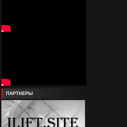
ПАРТНЕРЫ