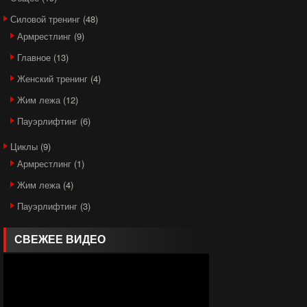
Силовой тренинг
(48)
Армрестлинг
(9)
Главное
(13)
Женский тренинг
(4)
Жим лежа
(12)
Пауэрлифтинг
(6)
Циклы
(9)
Армрестлинг
(1)
Жим лежа
(4)
Пауэрлифтинг
(3)
СВЕЖЕЕ ВИДЕО