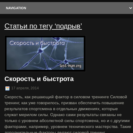
Статьи по тегу ‘подрыв’
Скорость и быстрота
17 апреля, 2014
Скорость, как решающий фактор в силовом тренинге Силовой
тренинг, как уже говорилось, призван обеспечить повышение
результатов спортсмена в отдельных движениях, которые
служат мерилом силы. Однако сами результаты связаны не
только с уровнем абсолютной силы спортсмена, но и с другими
факторами, например, уровнем технического мастерства. Такие
дополнительные факторы делают силовой тренинг