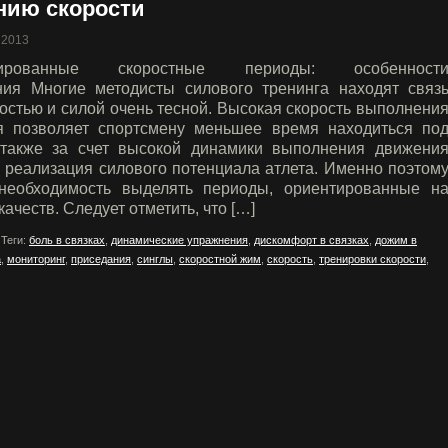
нию скорости
 2013
зированные скоростные периоды: особенност
ния Многие методисты силового тренинга находят связ
остью и силой очень тесной. Высокая скорость выполнени
я позволяет спортсмену меньшее время находиться по
, также за счет высокой динамики выполнения движени
 реализация силового потенциала атлета. Именно поэтом
 необходимость выделять периоды, ориентированные н
честв. Следует отметить, что […]
Теги:
боль в связках
,
динамические упражнения
,
дискомфорт в связках
,
дожим в
а
,
мониторинг
,
приседания
,
синглы
,
скоростной жим
,
скорость
,
тренировки скорости
,