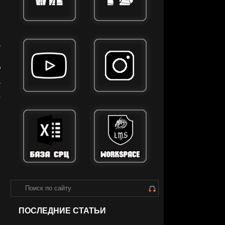
и
ь
я
д
я
у
а
ПОСЛЕДНИЕ СТАТЬИ