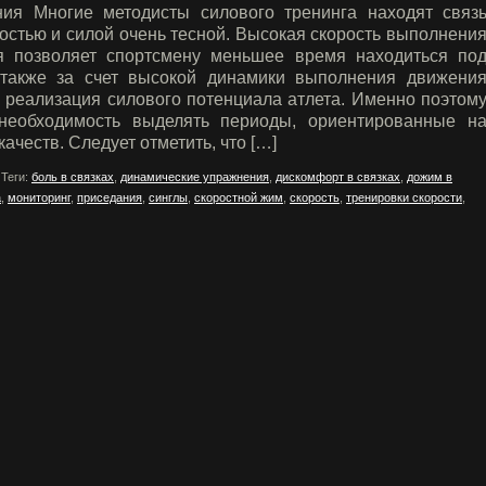
ния Многие методисты силового тренинга находят связ
остью и силой очень тесной. Высокая скорость выполнени
я позволяет спортсмену меньшее время находиться по
, также за счет высокой динамики выполнения движени
 реализация силового потенциала атлета. Именно поэтом
 необходимость выделять периоды, ориентированные н
честв. Следует отметить, что […]
Теги:
боль в связках
,
динамические упражнения
,
дискомфорт в связках
,
дожим в
а
,
мониторинг
,
приседания
,
синглы
,
скоростной жим
,
скорость
,
тренировки скорости
,