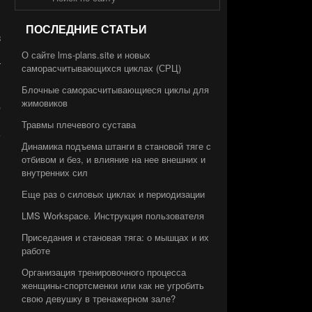
ПОСЛЕДНИЕ СТАТЬИ
з
я
О сайте lms-plans.site и новых
т
саморасчитывающихся циклах (СРЦ)
и
Блочные саморасчитывающиеся циклы для
м
жимовиков
о
и
Травмы плечевого сустава
е
Динамика подъема штанги в становой тяге с
отбивом и без, и влияние на нее внешних и
внутренних сил
Еще раз о силовых циклах и периодизации
LMS Workspace. Инструкция пользователя
Приседания и становая тяга: о мышцах и их
работе
Организация тренировочного процесса
женщины-спортсменки или как не угробить
свою девушку в тренажерном зале?
и