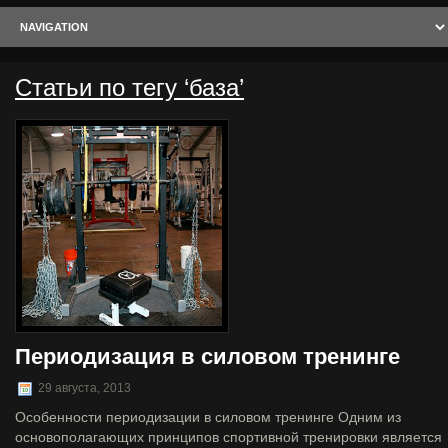
Статьи по тегу ‘база’
Периодизация в силовом тренинге
29 августа, 2013
Особенности периодизации в силовом тренинге Одним из
основополагающих принципов спортивной тренировки является