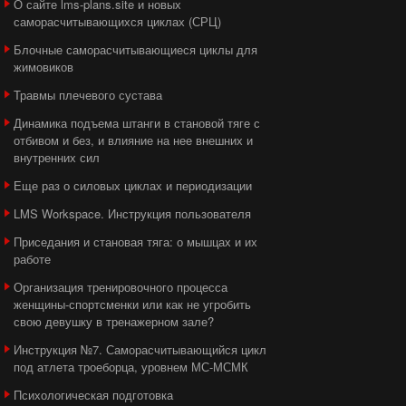
О сайте lms-plans.site и новых
саморасчитывающихся циклах (СРЦ)
Блочные саморасчитывающиеся циклы для
жимовиков
Травмы плечевого сустава
Динамика подъема штанги в становой тяге с
отбивом и без, и влияние на нее внешних и
внутренних сил
Еще раз о силовых циклах и периодизации
LMS Workspace. Инструкция пользователя
Приседания и становая тяга: о мышцах и их
работе
Организация тренировочного процесса
женщины-спортсменки или как не угробить
свою девушку в тренажерном зале?
Инструкция №7. Саморасчитывающийся цикл
под атлета троеборца, уровнем МС-МСМК
Психологическая подготовка