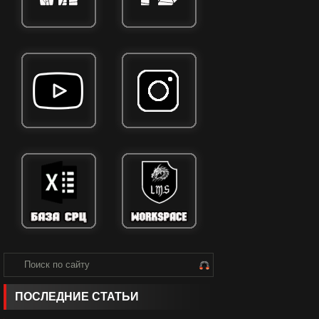
ПОСЛЕДНИЕ СТАТЬИ