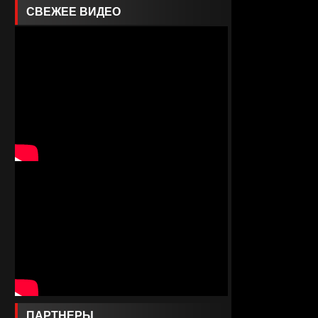
СВЕЖЕЕ ВИДЕО
ПАРТНЕРЫ