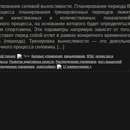
вование силовой выносливости. Планирование периода 
оцесса планирования тренировочных периодов лежи
ние качественных и количественных показателе
ного процесса, на основании которого будет определятьс
ля спортсмена. Эти параметры напрямую зависят от того
 ставит перед собой атлет в рамках конкретного временног
а (периода). Тренировка выносливости — это довольн
ного процесса силовика. […]
ой тренинг
Теги:
базовые упражнения
,
варьирование
,
КПШ
,
низкие веса
цесса
,
Развитие адаптивных качеств
,
Распределение тренировок
,
рост мышечной
средненные тренировки
,
энергообмен
17 комментариев »