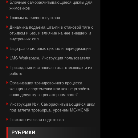
Блочные саморасчитывающиеся циклы для
жимовиков
Травмы плечевого сустава
Динамика подъема штанги в становой тяге с
отбивом и без, и влияние на нее внешних и
внутренних сил
Еще раз о силовых циклах и периодизации
LMS Workspace. Инструкция пользователя
Приседания и становая тяга: о мышцах и их
работе
Организация тренировочного процесса
женщины-спортсменки или как не угробить
свою девушку в тренажерном зале?
Инструкция №7. Саморасчитывающийся цикл
под атлета троеборца, уровнем МС-МСМК
Психологическая подготовка
РУБРИКИ