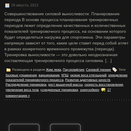
29 августа, 2013
Совершенствование силовой выносливости. Планирование
периода В основе процесса планирования тренировочных
периодов лежит определение качественных и количественных
показателей тренировочного процесса, на основании которого
будет определяться нагрузка для спортсмена. Эти параметры
напрямую зависят от того, какие цели ставит перед собой атлет
в рамках конкретного временного промежутка (периода).
Тренировка выносливости — это довольно неоднозначная
составляющая тренировочного процесса силовика. […]
Размещено в разделе
Жим лежа
,
Пауэрлифтинг
,
Силовой тренинг
Теги:
базовые упражнения
,
варьирование
,
КПШ
,
низкие веса отягощений
,
определение
показателей тренировочного процесса
,
Развитие адаптивных качеств
,
Распределение тренировок
,
рост мышечной массы
,
скорость восстановления
,
увеличение веса тела
,
усредненные тренировки
,
энергообмен
17
комментариев »