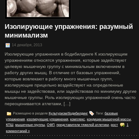
Изолирующие упражнения: разумный
минимализм
14 декабря, 2013
Изолирующие упражнения в бодибилдинге К изолирующим
упражнениям относятся упражнения, которые задействуют
целевую мышечную группу с минимальным включением в
работу других мышц. В отличие от базовых упражнений,
которые вовлекают в работу много мышечных групп,
изолирующие прицельно воздействуют на определенные
мышцы не задействовав, или задействовав по минимуму другие
мышечные группы. Роль изолирующих упражнений очень часто
переоценивается атлетами, […]
Размещено в разделе
Культуризм/бодибилдинг
Теги:
базовые
упражнения
,
изолирующие упражнения
,
комплекс
,
кондиции мышечной массы
,
КПШ
,
мышечные группы
,
ОФП
,
представители тяжелой атлетики
,
рост
1
комментарий »