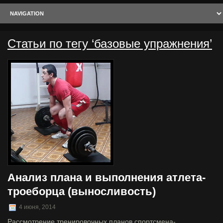
Статьи по тегу ‘базовые упражнения’
Анализ плана и выполнения атлета-
троеборца (выносливость)
4 июня, 2014
Рассмотрение тренировочных планов спортсмена-