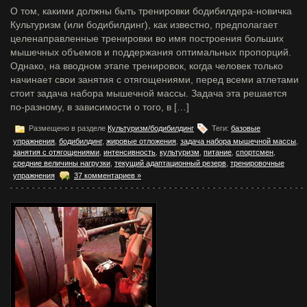
О том, какими должны быть тренировки бодибилдера-новичка
Культуризм (или бодибилдинг), как известно, предполагает
целенаправленные тренировки во имя построения больших
мышечных объемов и поддержания оптимальных пропорций.
Однако, на вводном этапе тренировок, когда человек только
начинает свои занятия с отягощениями, перед всеми атлетами
стоит задача набора мышечной массы. Задача эта решается
по-разному, в зависимости о того, в […]
Размещено в разделе
Культуризм/бодибилдинг
Теги:
базовые
упражнения
,
бодибилдинг
,
жировые отложения
,
задача набора мышечной массы
,
занятия с отягощениями
,
интенсивность
,
культуризм
,
питание
,
спортсмен
,
средние величины нагрузки
,
текущий адаптационный резерв
,
тренировочные
упражнения
37 комментариев »