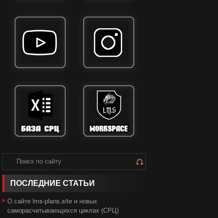
ПОСЛЕДНИЕ СТАТЬИ
О сайте lms-plans.site и новых
саморасчитывающихся циклах (СРЦ)