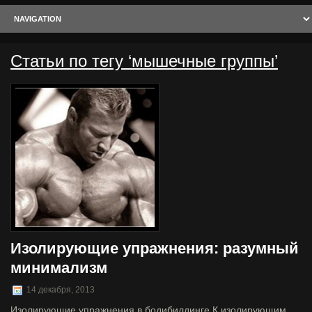
Статьи по тегу ‘мышечные группы’
Изолирующие упражнения: разумный
минимализм
14 декабря, 2013
Изолирующие упражнения в бодибилдинге К изолирующим