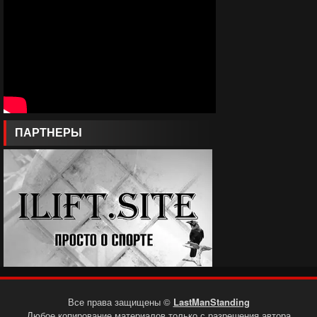
ПАРТНЕРЫ
Все права защищены ©
LastManStanding
Любое копирование материалов только с разрешения автора