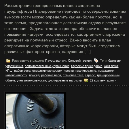
Рассмотрение тренировочных планов спортсмена-
пауэрлифтера Планирование периодов по совершенствованию
выносливости можно определить как наиболее простое, но, в
тоже время, предполагающее достаточную отдачу в результате
выполнения. Задача атлета и тренера обеспечить плавное
повышение нагрузки, исследовать то, как организм спортсмена
реагирует на получаемый стресс. Важно вносить в план
оперативные корректировки, которые могут быть следствием
различных факторов: срывов, нарушения […]
Размещено в разделе
Пауэрлифтинг
,
Силовой тренинг
Теги:
базовые
упражнения
,
вспомогательные упражнения
,
глубокие приседания
,
жим лежа
,
КПШ
,
набор веса
,
оперативные корректировки
,
планирование
,
показатели
интенсивности
,
присед
,
рабочие веса
,
становая тяга
,
стресс
,
тренировочный
объем
,
учет интенсивности
,
циклирование нагрузки
22 комментария »