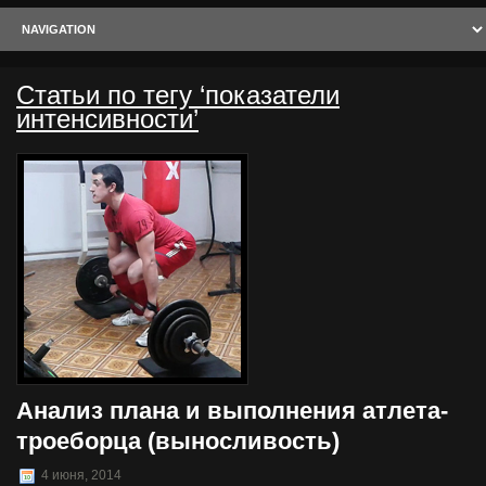
Статьи по тегу ‘показатели
интенсивности’
Анализ плана и выполнения атлета-
троеборца (выносливость)
4 июня, 2014