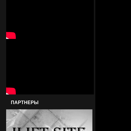
ПАРТНЕРЫ