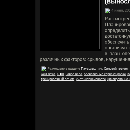
(вынос
4 июня, 20
Рассмотре
Планирова
определить
достаточну
обеспечит
организм с
в план опе
различных факторов: срывов, нарушения
Размещено в разделе
Пауэрлифтинг
,
Силовой тренинг
жим лежа
,
КПШ
,
набор веса
,
оперативные корректировки
,
п
тренировочный объем
,
учет интенсивности
,
циклирование 