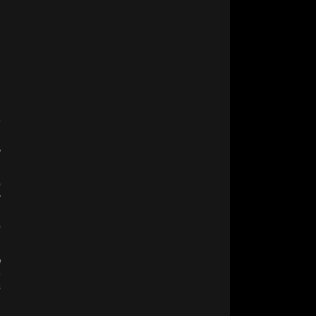
й
е
и
ь
о
у
н
о
я
м
й