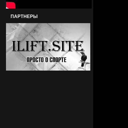
ПАРТНЕРЫ