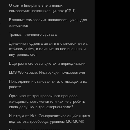
и
О сайте lms-plans.site и новых
,
саморасчитывающихся циклах (СРЦ)
.
е
Блочные саморасчитывающиеся циклы для
т
жимовиков
е
Травмы плечевого сустава
х
,
Динамика подъема штанги в становой тяге с
отбивом и без, и влияние на нее внешних и
внутренних сил
о
е
Еще раз о силовых циклах и периодизации
в
LMS Workspace. Инструкция пользователя
е
х
Приседания и становая тяга: о мышцах и их
работе
а
Организация тренировочного процесса
женщины-спортсменки или как не угробить
свою девушку в тренажерном зале?
Инструкция №7. Саморасчитывающийся цикл
под атлета троеборца, уровнем МС-МСМК