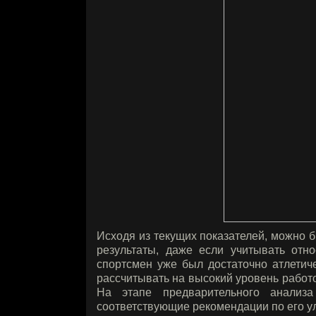
Исходя из текущих показателей, можно 
результаты, даже если учитывать отно
спортсмен уже был достаточно атлетич
рассчитывать на высокий уровень работо
На этапе предварительного анали
соответствующие рекомендации по его 