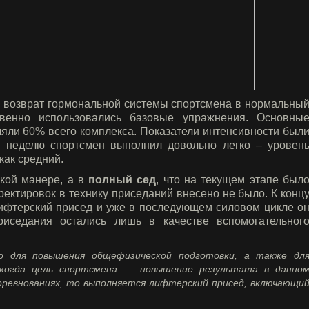
 – возврат гормональной системы спортсмена в нормальны
твенно использовались базовые упражнения. Основны
ляли 60% всего комплекса. Показатели интенсивности был
 неделю спортсмен выполнил довольно легко – уровен
как средний.
кой манере, а в
полный сед
, что на текущем этапе был
ектировок в технику приседаний внесено не было. К конц
ифтерский присед и уже в последующем силовом цикле о
риседания остались лишь в качестве вспомогательног
 для повышения общефизической подготовки, а также дл
 когда цель спортсмена — повышение результата в данно
оревнованиях, то выполняется лифтерский присед, включающи