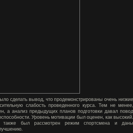
было сделать вывод, что продемонстрированы очень низки
сительную слабость проведенного курса. Тем не менее
ен, а анализ предыдущих планов подготовки давал пово
способности. Уровень мотивации был оценен, как высокий
за также был рассмотрен режим спортсмена и дан
улучшению.