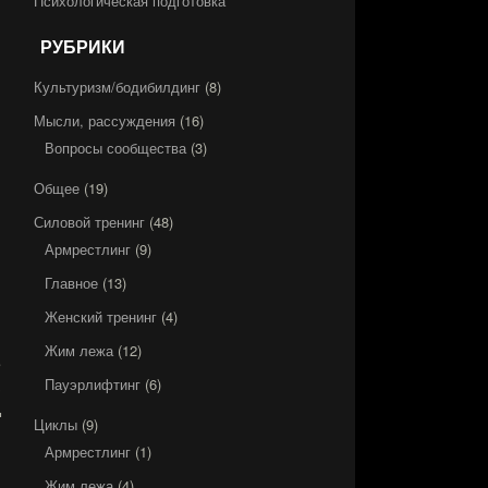
Психологическая подготовка
РУБРИКИ
Культуризм/бодибилдинг
(8)
Мысли, рассуждения
(16)
Вопросы сообщества
(3)
Общее
(19)
Силовой тренинг
(48)
Армрестлинг
(9)
Главное
(13)
Женский тренинг
(4)
Жим лежа
(12)
е
Пауэрлифтинг
(6)
,
д
Циклы
(9)
.
Армрестлинг
(1)
ы
Жим лежа
(4)