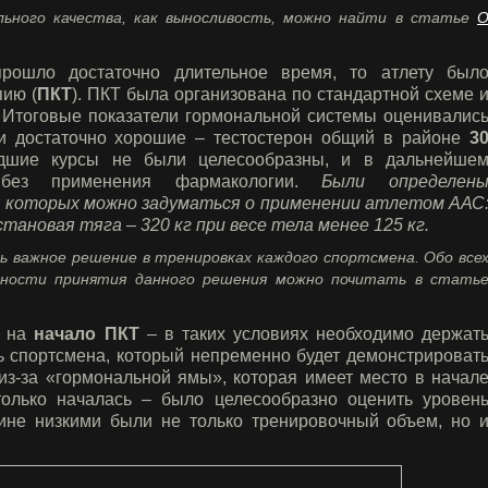
ьного качества, как выносливость, можно найти в статье
прошло достаточно длительное время, то атлету был
пию (
ПКТ
). ПКТ была организована по стандартной схеме 
. Итоговые показатели гормональной системы оценивалис
ли достаточно хорошие – тестостерон общий в районе
3
едшие курсы не были целесообразны, и в дальнейше
ь без применения фармакологии.
Были определен
я которых можно задуматься о применении атлетом ААС
 становая тяга – 320 кг при весе тела менее 125 кг.
ь важное решение в тренировках каждого спортсмена. Обо все
нности принятия данного решения можно почитать в стать
ь на
начало ПКТ
– в таких условиях необходимо держат
ь спортсмена, который непременно будет демонстрироват
из-за «гормональной ямы», которая имеет место в начал
только началась – было целесообразно оценить уровен
чине низкими были не только тренировочный объем, но 