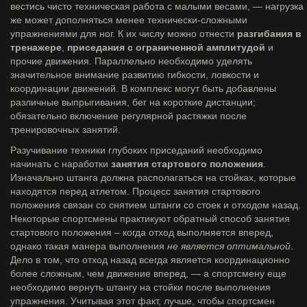
вестись чисто техническая работа с малыми весами, — нагрузка
же может дополняться менее технически-сложными
упражнениями для ног. К их числу можно отнести
разгибания в
тренажере
,
приседания с ограниченной амплитудой
и
прочие движения. Параллельно необходимо уделять
значительное внимание развитию гибкости, ловкости и
координации движений. В комплекс могут быть добавлены
различные выпрыгивания, бег на короткие дистанции;
обязательно включение регулярной растяжки после
тренировочных занятий.
Разучивание техники глубоких приседаний необходимо
начинать с наработки
занятия стартового положения
.
Изначально штанга должна располагаться на стойках, которые
находятся перед атлетом. Процесс занятия стартового
положения связан со снятием штанги со стоек и отходом назад.
Некоторые спортсмены практикуют обратный способ занятия
стартового положения – когда отход выполняется вперед,
однако такая манера выполнения
не является оптимальной
.
Дело в том, что отход назад всегда является координационно
более сложным, чем движение вперед, — а спортсмену еще
необходимо вернуть штангу на стойки после выполнения
упражнения. Учитывая этот факт, лучше, чтобы спортсмен