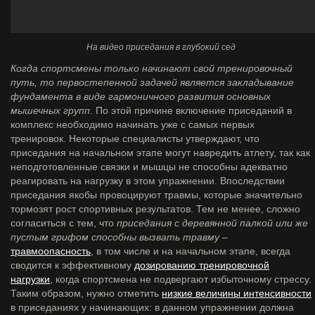
На видео приседания в глубокий сед
Когда спортсмены только начинают свой тренировочный
путь, то первостепенной задачей является закладывание
фундамента в виде гармоничного развития основных
мышечных групп.
По этой причине включение приседаний в
комплекс необходимо начинать уже с самых первых
тренировок. Некоторые специалисты утверждают, что
приседания на начальном этапе могут навредить атлету, так как
неподготовленные связки и мышцы не способны адекватно
реагировать на нагрузку в этом упражнении. Впоследствии
приседания якобы провоцируют травмы, которые значительно
тормозят рост спортивных результатов. Тем не менее, сложно
согласиться с тем, что
приседания с деревянной палкой или же
пустым грифом способны вызвать травму
–
травмоопасность
, в том числе и на начальном этапе, всегда
сводится к эффективному
дозированию тренировочной
нагрузки
, когда спортсмена не подвергают избыточному стрессу.
Таким образом, нужно отметить
низкие величины интенсивности
в приседаниях у начинающих: в данном упражнении должна