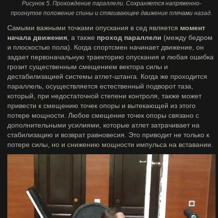
Рисунок 5. Прохождение параллели. Сохраняется напряженно-
прогнутое положение спины и стягивающее движение плечами назад.
Самыми важными точками опускания в сед является
момент
начала движения
, а также
проход параллели
(между бедром
и плоскостью пола). Когда спортсмен начинает движение, он
задает первоначальную траекторию опускания и любая ошибка
грозит существенным смещением вектора силы и
дестабилизацией системы атлет-штанга. Когда же проходится
параллель, осуществляется естественный подворот таза,
который, при недостаточной степени контроля, также может
привести к смещению точек опоры и вытекающей из этого
потере мощности. Любое смещение точек опоры связано с
дополнительными усилиями, которые атлет затрачивает на
стабилизацию и возврат равновесия. Это приводит не только к
потере силы, но и снижению мощности импульса на вставании.