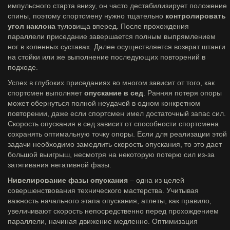
импульсного старта внизу, он часто дестабилизирует положение
спины, поэтому спортсмену нужно тщательно
контролировать
угол наклона
туловища вперед. После прохождения
параллели приседание завершается полным выпрямлением
ног в коленных суставах. Далее осуществляется возврат штанги
на стойки или же выполнение последующих повторений в
подходе.
Успех в глубоких приседаниях во многом зависит от того, как
спортсмен выполняет
опускание в сед
. Ранняя потеря опоры
может обернуться полной неудачей в одном конкретном
повторении, даже если спортсмен имел достаточный запас сил.
Скорость опускания в сед зависит от способности спортсмена
сохранять оптимальную точку опоры. Если для реализации этой
задачи необходимо замедлить скорость опускания, то это дает
большой выигрыш, несмотря на некоторую потерю сил из-за
затягивания негативной фазы.
Нивелирование фазы опускания
– одна из целей
совершенствования технического мастерства. Учитывая
важность начального этапа опускания, атлеты, как правило,
увеличивают скорость непосредственно перед прохождением
параллели, начиная движение медленно. Оптимизация