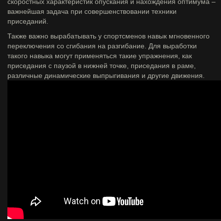
скоростных характеристик опускания и нахождения оптимума –
важнейшая задача при совершенствовании техники
приседаний.
Также важно вырабатывать у спортсменов навык мгновенного
переключения со сгибания на разгибание. Для выработки
такого навыка могут применяться такие упражнения, как
приседания с паузой в нижней точке, приседания в раме,
различные динамические выпрыгивания и другие движения.