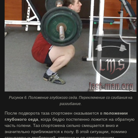
Рисунок 6. Положение глубокого седа. Переключение со сгибания на
разгибание.
После подворота таза спортсмен оказывается в
положении
глубокого седа
, когда бедро постепенно ложится на обратную
часть голени. Таз спортсмена сильно смещается вниз и
значительно приближается к полу. В этой ситуации, помимо
стандартных требований, связанных со стягивающим