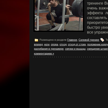
тренинге В
очень важн
эффекта л
составлят
приоритет
быстро уве
все упражн
Размещено в разделе
Главное
,
Силовой тренинг
Те
вперед
,
ноги
,
опора
,
отход
,
отход от стоек
,
положение корп
разгибания в тренажере
,
связки и мышцы
,
смещение штанг
комментариев »