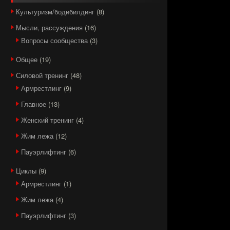
Культуризм/бодибилдинг
(8)
Мысли, рассуждения
(16)
Вопросы сообщества
(3)
Общее
(19)
Силовой тренинг
(48)
Армрестлинг
(9)
Главное
(13)
Женский тренинг
(4)
Жим лежа
(12)
Пауэрлифтинг
(6)
Циклы
(9)
Армрестлинг
(1)
Жим лежа
(4)
Пауэрлифтинг
(3)