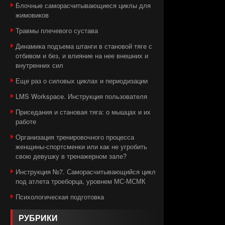
Блочные саморасчитывающиеся циклы для
жимовиков
Травмы плечевого сустава
Динамика подъема штанги в становой тяге с
отбивом и без, и влияние на нее внешних и
внутренних сил
Еще раз о силовых циклах и периодизации
LMS Workspace. Инструкция пользователя
Приседания и становая тяга: о мышцах и их
работе
Организация тренировочного процесса
женщины-спортсменки или как не угробить
свою девушку в тренажерном зале?
Инструкция №7. Саморасчитывающийся цикл
под атлета троеборца, уровнем МС-МСМК
Психологическая подготовка
РУБРИКИ