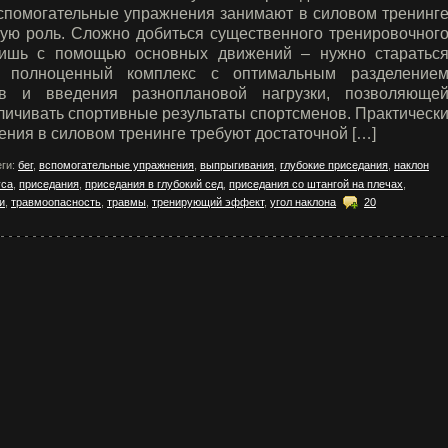
спомогательные упражнения занимают в силовом тренинг
ую роль. Сложно добиться существенного тренировочног
ишь с помощью основных движений – нужно старатьс
ь полноценный комплекс с оптимальным разделение
ов и введения разноплановой нагрузки, позволяюще
личивать спортивные результаты спортсменов. Практическ
ения в силовом тренинге требуют достаточной […]
ги:
бег
,
вспомогательные упражнения
,
выпрыгивания
,
глубокие приседания
,
наклон
уса
,
приседания
,
приседания в глубокий сед
,
приседания со штангой на плечах
,
и
,
травмоопасность
,
травмы
,
тренирующий эффект
,
угол наклона
20