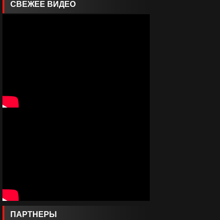
СВЕЖЕЕ ВИДЕО
ПАРТНЕРЫ