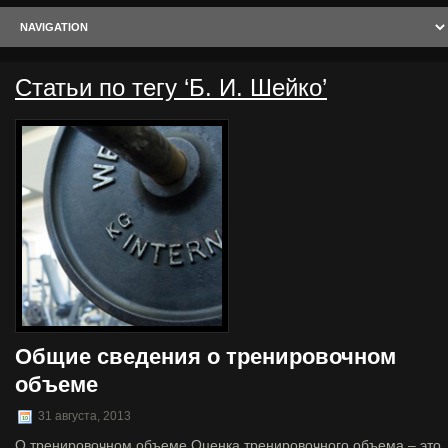
Статьи по тегу ‘Б. И. Шейко’
Общие сведения о тренировочном
объеме
31 августа, 2013
О тренировочном объеме Оценка тренировочного объема – это