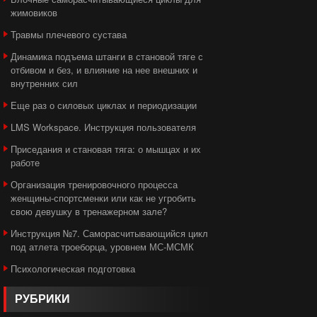
жимовиков
Травмы плечевого сустава
Динамика подъема штанги в становой тяге с
отбивом и без, и влияние на нее внешних и
внутренних сил
Еще раз о силовых циклах и периодизации
LMS Workspace. Инструкция пользователя
Приседания и становая тяга: о мышцах и их
работе
Организация тренировочного процесса
женщины-спортсменки или как не угробить
свою девушку в тренажерном зале?
Инструкция №7. Саморасчитывающийся цикл
под атлета троеборца, уровнем МС-МСМК
Психологическая подготовка
РУБРИКИ