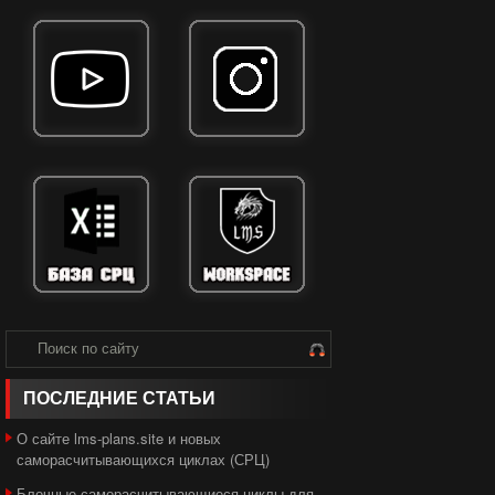
ПОСЛЕДНИЕ СТАТЬИ
О сайте lms-plans.site и новых
саморасчитывающихся циклах (СРЦ)
Блочные саморасчитывающиеся циклы для