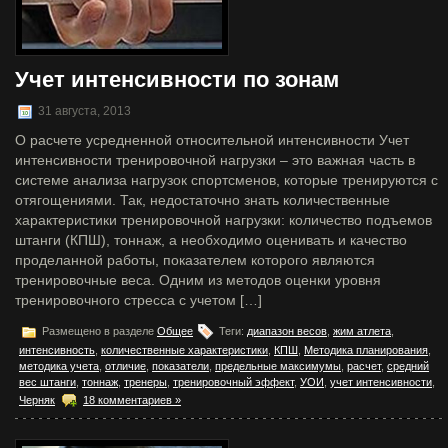
Учет интенсивности по зонам
31 августа, 2013
О расчете усредненной относительной интенсивности Учет
интенсивности тренировочной нагрузки – это важная часть в
системе анализа нагрузок спортсменов, которые тренируются с
отягощениями. Так, недостаточно знать количественные
характеристики тренировочной нагрузки: количество подъемов
штанги (КПШ), тоннаж, а необходимо оценивать и качество
проделанной работы, показателем которого являются
тренировочные веса. Одним из методов оценки уровня
тренировочного стресса с учетом […]
Размещено в разделе
Общее
Теги:
диапазон весов
,
жим атлета
,
интенсивность
,
количественные характеристики
,
КПШ
,
Методика планирования
,
методика учета
,
отличие
,
показатели
,
предельные максимумы
,
расчет
,
средний
вес штанги
,
тоннаж
,
тренеры
,
тренировочный эффект
,
УОИ
,
учет интенсивности
,
Черняк
18 комментариев »