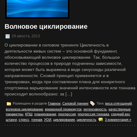
Волновое циклирование
29 августа, 2013
О циклировании в силовом тренинге Цикличность в
деятельности живых систем – это основной фундамент,
обосновывающий волновое циклирование. Так, большое
количество процессов в природе подчинены зависимости,
которая может быть выражена в виде синусоиды различной
направленности. Схожий принцип применяется и в
тренировках, когда при составлении плана для конкретного
спортсмена варьирование значений интенсивности или тоннажа
происходит волнообразно: за […]
Размещено в разделе
Главное
,
Силовой тренинг
Теги:
веса отягощений
,
волновое циклирование
,
временной промежуток
,
интенсивность
,
качественные
параметры
,
КПШ
,
планирование
,
прогрессия
,
прогрессия тоннажа
,
средний вес
штанги
,
стресс
,
тоннаж
,
УОИ
,
циклирование
,
цикличность
3 комментария »