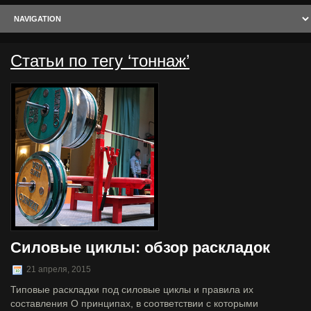
Статьи по тегу ‘тоннаж’
Силовые циклы: обзор раскладок
21 апреля, 2015
Типовые раскладки под силовые циклы и правила их
составления О принципах, в соответствии с которыми