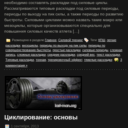
необходимо составлять раскладки под силовые циклы.
Рассматриваются типовые раскладки под силовые периоды,
периоды по выходу на пик силы, а также периоды по развитию
быстроты. Силовыми циклами можно назвать такие макро или
мезоциклы, которые организовываются специально для
повышения силовых качеств атлета […]
Размещено в разделе
Главное
,
Силовой тренинг
Теги:
КПШ
,
легкие
раскладки
,
мезоциклы
,
периоды по выходу на пик силы
,
периоды по
совершенствованию быстроты
,
простые раскладки
,
силовые периоды
,
сложная
запись
,
сложные раскладки
,
средние раскладки
,
средний вес
,
текст раскладки
,
Типовые раскладки
,
тоннаж
,
тренировочный эффект
,
тяжелые раскладки
3
комментария »
Циклирование: основы
1 сентября, 2013