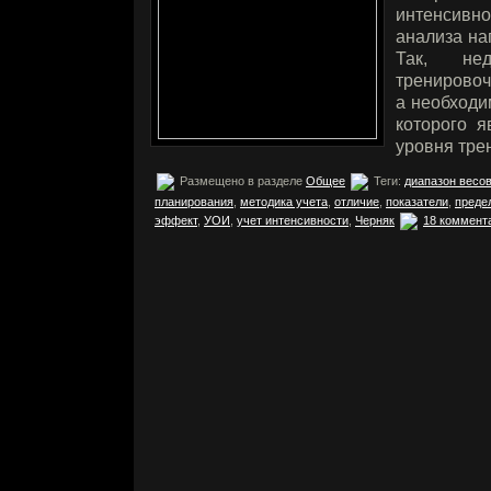
интенсивно
анализа на
Так, нед
тренировоч
а необходи
которого 
уровня тре
Размещено в разделе
Общее
Теги:
диапазон весо
планирования
,
методика учета
,
отличие
,
показатели
,
преде
эффект
,
УОИ
,
учет интенсивности
,
Черняк
18 коммент