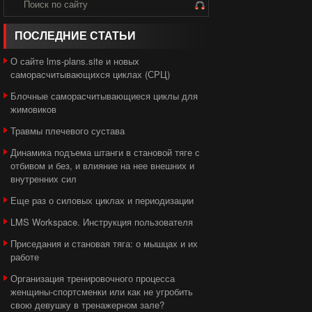
ПОСЛЕДНИЕ СТАТЬИ
О сайте lms-plans.site и новых
саморасчитывающихся циклах (СРЦ)
Блочные саморасчитывающиеся циклы для
жимовиков
Травмы плечевого сустава
Динамика подъема штанги в становой тяге с
отбивом и без, и влияние на нее внешних и
внутренних сил
Еще раз о силовых циклах и периодизации
LMS Workspace. Инструкция пользователя
Приседания и становая тяга: о мышцах и их
работе
Организация тренировочного процесса
женщины-спортсменки или как не угробить
свою девушку в тренажерном зале?