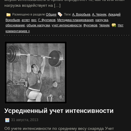
нагрузка воздействует на […]
Размещено в разделе
Общее
Теги:
А. Воробьев
,
А. Черняк
,
Аркадий
Воробьев
,
атлет
,
вес
,
Г. Фунтиков
,
Методика планирования
,
нагрузка
,
обоснование
,
объем нагрузки
,
учет интенсивности
,
Фунтиков
,
Черняк
Нет
комментариев »
Усредненный учет интенсивности
31 августа, 2013
Об учете интенсивности по среднему весу снаряда Учет