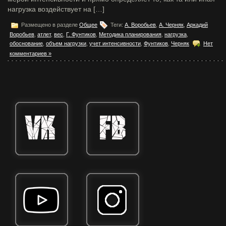
нагрузка воздействует на […]
Размещено в разделе
Общее
Теги:
А. Воробьев
,
А. Черняк
,
Аркадий
Воробьев
,
атлет
,
вес
,
Г. Фунтиков
,
Методика планирования
,
нагрузка
,
обоснование
,
объем нагрузки
,
учет интенсивности
,
Фунтиков
,
Черняк
Нет
комментариев »