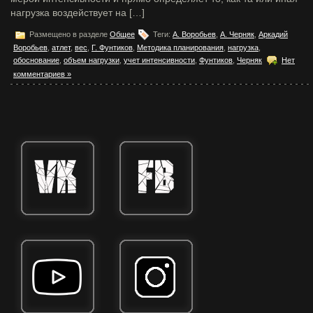
нагрузка воздействует на […]
Размещено в разделе
Общее
Теги:
А. Воробьев
,
А. Черняк
,
Аркадий
Воробьев
,
атлет
,
вес
,
Г. Фунтиков
,
Методика планирования
,
нагрузка
,
обоснование
,
объем нагрузки
,
учет интенсивности
,
Фунтиков
,
Черняк
Нет
комментариев »