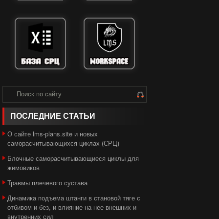
ПОСЛЕДНИЕ СТАТЬИ
О сайте lms-plans.site и новых
саморасчитывающихся циклах (СРЦ)
Блочные саморасчитывающиеся циклы для
жимовиков
Травмы плечевого сустава
Динамика подъема штанги в становой тяге с
отбивом и без, и влияние на нее внешних и
внутренних сил