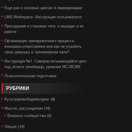
Еще раз о силовых циклах и периодизации
LMS Workspace. Инструкция пользователя
Приседания и становая тяга: о мышцах и их
работе
Организация тренировочного процесса
женщины-спортсменки или как не угробить
свою девушку в тренажерном зале?
Инструкция №7. Саморасчитывающийся цикл
под атлета троеборца, уровнем МС-МСМК
Психологическая подготовка
РУБРИКИ
Культуризм/бодибилдинг
(8)
Мысли, рассуждения
(16)
Вопросы сообщества
(3)
Общее
(19)